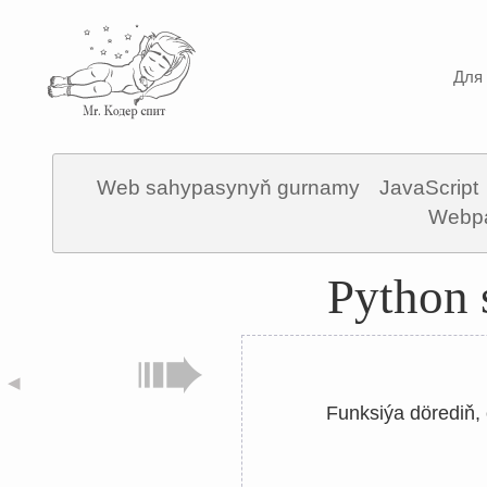
Для 
Web sahypasynyň gurnamy
JavaScript
Webp
Python 
◀
Funksiýa dörediň,