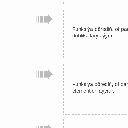
Funksiýa dörediň, ol p
dublikatlary aýyrar.
Funksiýa dörediň, ol p
elementleri aýyrar.