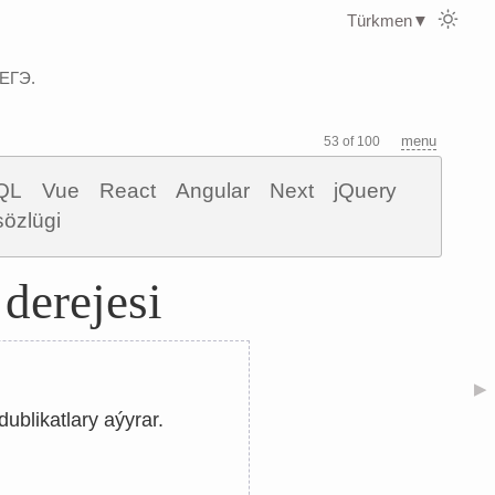
Türkmen
▼
 ЕГЭ.
menu
53 of 100
QL
Vue
React
Angular
Next
jQuery
sözlügi
derejesi
▶
blikatlary aýyrar.