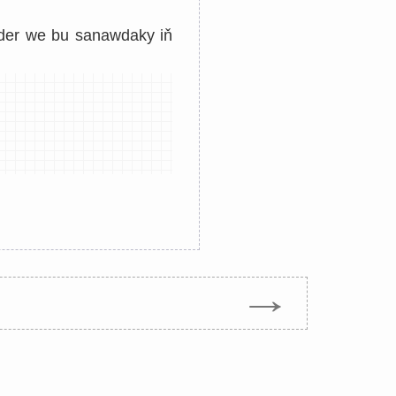
eder we bu sanawdaky iň
→