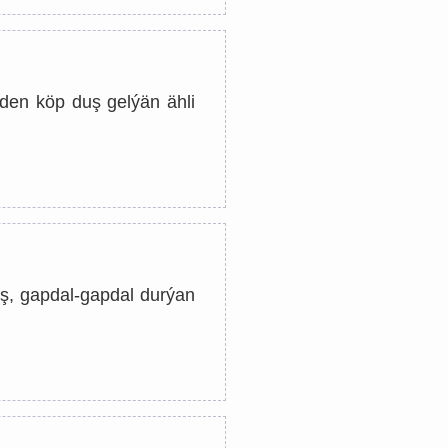
den köp duş gelýän ähli
ş, gapdal-gapdal durýan