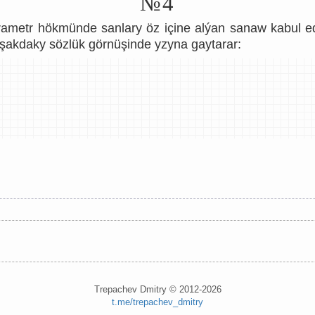
№4
arametr hökmünde sanlary öz içine alýan sanaw kabul 
 aşakdaky sözlük görnüşinde yzyna gaytarar:
Trepachev Dmitry © 2012-2026
t.me/trepachev_dmitry