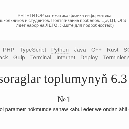
РЕПЕТИТОР математика физика информатика
школьников и студентов. Подтягивание пробелов. ЦЭ, ЦТ, ОГЭ,
Идет набор на
ЛЕТО
. Жмите для подробностей:)
PHP
TypeScript
Python
Java
C++
Rust
S
ack
Gulp
Terminal
Internet
Deploy
Terminler 
soraglar toplumynyň 6.3 
№1
 ol parametr hökmünde sanaw kabul eder we ondan ähli du