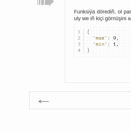
Funksiýa dörediň, ol p
uly we iň kiçi görnüşini
{
'max'
:
9
,
'min'
:
1
,
}
←