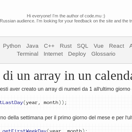
Hi everyone! I'm the author of code.mu :)
Russian audience. I'm looking for your feedback on the site and the tra
Python
Java
C++
Rust
SQL
Vue
React
Terminal
Internet
Deploy
Glossario
di un array in un calenda
1
resti aver creato un array di numeri da
all'ultimo giorno
tLastDay
(
year
,
month
))
;
orno della settimana per il primo giorno del mese e per l'ul
getFirstWeekDay
(
year
,
month
)
;