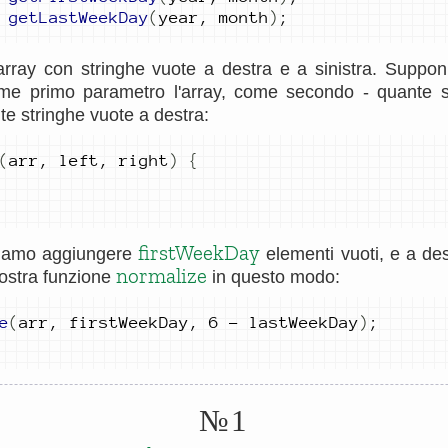
getLastWeekDay
(
year
,
month
)
;
array con stringhe vuote a destra e a sinistra. Suppo
e primo parametro l'array, come secondo - quante s
te stringhe vuote a destra:
(
arr
,
left
,
right
)
{
firstWeekDay
biamo aggiungere
elementi vuoti, e a de
normalize
ostra funzione
in questo modo:
e
(
arr
,
firstWeekDay
,
6
-
lastWeekDay
)
;
№1