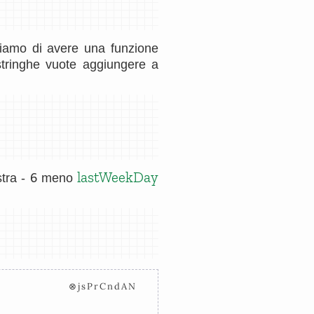
niamo di avere una funzione
tringhe vuote aggiungere a
6
lastWeekDay
stra -
meno
⊗jsPrCndAN