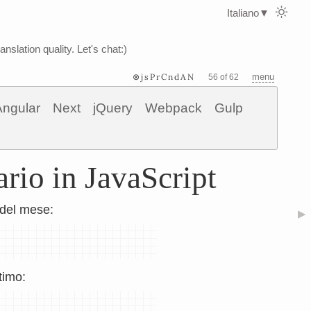
Italiano
▼
nslation quality. Let's chat:)
⊗jsPrCndAN
menu
56 of 62
Angular
Next
jQuery
Webpack
Gulp
rio in JavaScript
 del mese:
▶
timo: