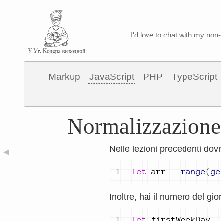
I'd love to chat with my non-
Markup
JavaScript
PHP
TypeScript
Normalizzazione 
Nelle lezioni precedenti dov
◀
let
arr
=
range
(
ge
Inoltre, hai il numero del gi
let
firstWeekDay
=