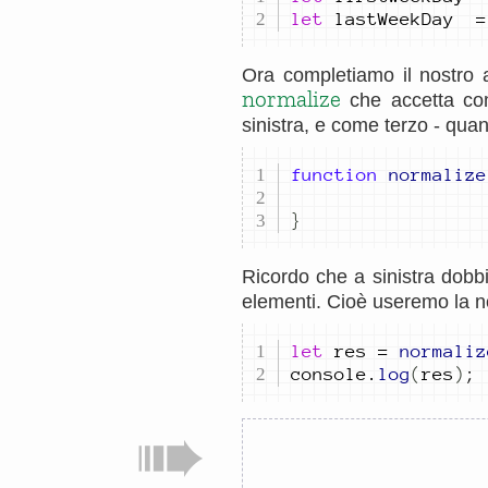
let
lastWeekDay
=
Ora completiamo il nostro 
normalize
che accetta com
sinistra, e come terzo - quan
function
normalize
}
Ricordo che a sinistra dob
elementi. Cioè useremo la n
let
res
=
normaliz
console
.
log
(
res
)
;