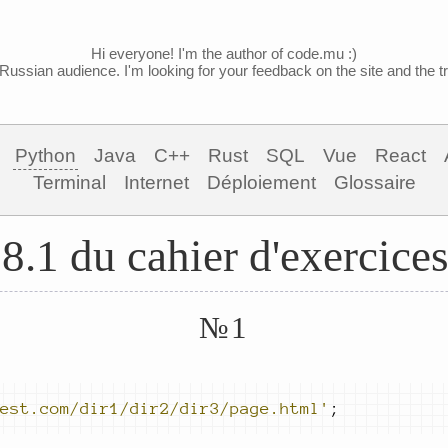
Hi everyone! I'm the author of code.mu :)
Russian audience. I'm looking for your feedback on the site and the tra
Python
Java
C++
Rust
SQL
Vue
React
Terminal
Internet
Déploiement
Glossaire
8.1 du cahier d'exercice
№1
est.com/dir1/dir2/dir3/page.html'
;