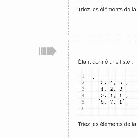
Triez les éléments de la
Étant donné une liste :
[
[
2
,
4
,
5
]
,
[
1
,
2
,
3
]
,
[
0
,
1
,
1
]
,
[
5
,
7
,
1
]
,
]
Triez les éléments de la