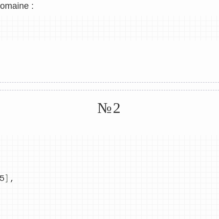
domaine :
№2
5
]
,