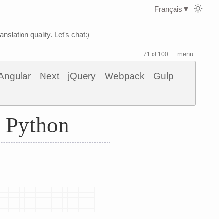
Français
▼
nslation quality. Let's chat:)
menu
71 of 100
Angular
Next
jQuery
Webpack
Gulp
s Python