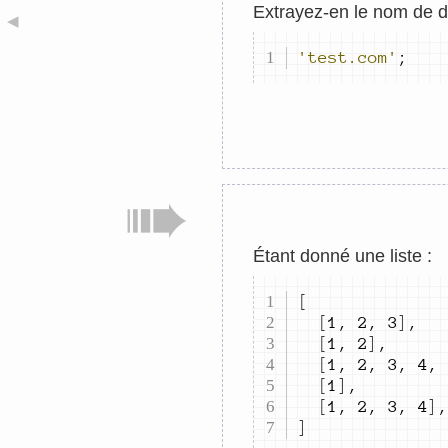
Extrayez-en le nom de 
◀
'test.com'
;
Étant donné une liste :
[
[
1
,
2
,
3
]
,
[
1
,
2
]
,
[
1
,
2
,
3
,
4
,
[
1
]
,
[
1
,
2
,
3
,
4
]
,
]