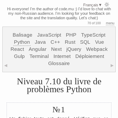
Français
▼
Hi everyone! I'm the author of code.mu :)
I'd love to chat with
my non-Russian audience. I'm looking for your feedback on
the site and the translation quality. Let's chat:)
menu
70 of 100
Balisage
JavaScript
PHP
TypeScript
Python
Java
C++
Rust
SQL
Vue
React
Angular
Next
jQuery
Webpack
Gulp
Terminal
Internet
Déploiement
Glossaire
◀
▶
Niveau 7.10 du livre de
problèmes Python
№1