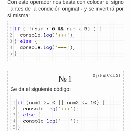
Con este operador nos basta con colocar el signo
!
antes de la condición original - y se invertirá por
sí misma:
if
(
!
(
num
>
0
&&
num
<
5
)
)
{
console
.
log
(
'+++'
)
;
}
else
{
console
.
log
(
'---'
)
;
}
⊗jsPmCdLSI
№1
Se da el siguiente código:
if
(
num1
>=
0
||
num2
<=
10
)
{
console
.
log
(
'+++'
)
;
}
else
{
console
.
log
(
'---'
)
;
}