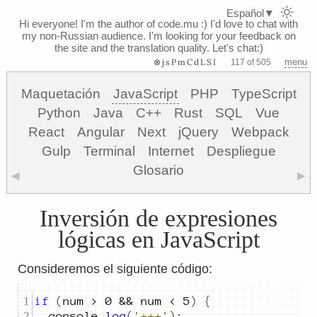
Español
▼
Hi everyone! I'm the author of code.mu :)
I'd love to chat with
my non-Russian audience. I'm looking for your feedback on
the site and the translation quality. Let's chat:)
⊗jsPmCdLSI
menu
117 of 505
Maquetación
JavaScript
PHP
TypeScript
Python
Java
C++
Rust
SQL
Vue
React
Angular
Next
jQuery
Webpack
Gulp
Terminal
Internet
Despliegue
Glosario
◀
▶
Inversión de expresiones
lógicas en JavaScript
Consideremos el siguiente código:
if
(
num
>
0
&&
num
<
5
)
{
console
.
log
(
'+++'
)
;