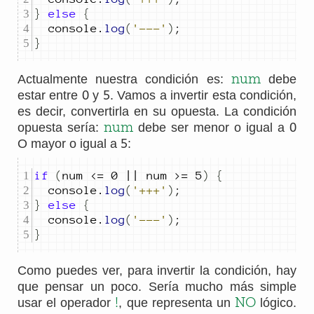
}
else
{
console
.
log
(
'---'
)
;
}
num
Actualmente nuestra condición es:
debe
0
5
estar entre
y
. Vamos a invertir esta condición,
es decir, convertirla en su opuesta. La condición
0
num
opuesta sería:
debe ser menor o igual a
5
O mayor o igual a
:
if
(
num
<=
0
||
num
>=
5
)
{
console
.
log
(
'+++'
)
;
}
else
{
console
.
log
(
'---'
)
;
}
Como puedes ver, para invertir la condición, hay
que pensar un poco. Sería mucho más simple
!
NO
usar el operador
, que representa un
lógico.