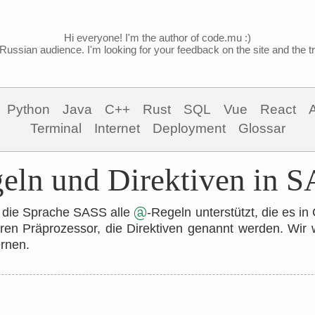
Hi everyone! I'm the author of code.mu :)
Russian audience. I'm looking for your feedback on the site and the tra
Python
Java
C++
Rust
SQL
Vue
React
Terminal
Internet
Deployment
Glossar
eln und Direktiven in 
@
s die Sprache SASS alle
-Regeln unterstützt, die es in
eren Präprozessor, die Direktiven genannt werden. Wir 
rnen.