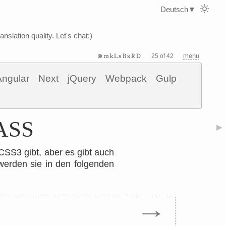
Deutsch
▼
nslation quality. Let's chat:)
⊗mkLsBsRD
menu
25 of 42
Angular
Next
jQuery
Webpack
Gulp
SASS
▶
 CSS3 gibt, aber es gibt auch
werden sie in den folgenden
→