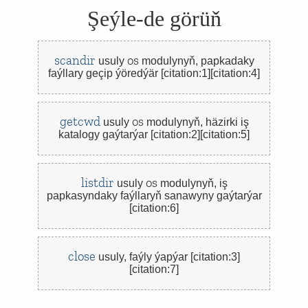
Şeýle-de görüň
scandir
os
usuly
modulynyň,
papkadaky
faýllary geçip ýöredýär [citation:1][citation:4]
getcwd
os
usuly
modulynyň,
häzirki iş
katalogy gaýtarýar [citation:2][citation:5]
listdir
os
usuly
modulynyň,
iş
papkasyndaky faýllaryň sanawyny gaýtarýar
[citation:6]
close
usuly,
faýly ýapýar [citation:3]
[citation:7]