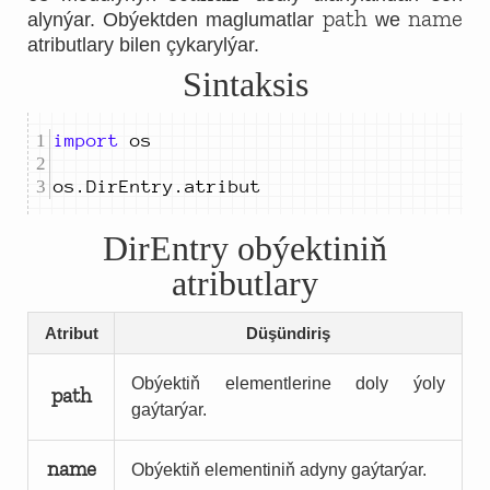
path
name
alynýar. Obýektden maglumatlar
we
atributlary bilen çykarylýar.
Sintaksis
import
os
.
DirEntry
.
atribut
DirEntry obýektiniň
atributlary
Atribut
Düşündiriş
Obýektiň elementlerine doly ýoly
path
gaýtarýar.
name
Obýektiň elementiniň adyny gaýtarýar.