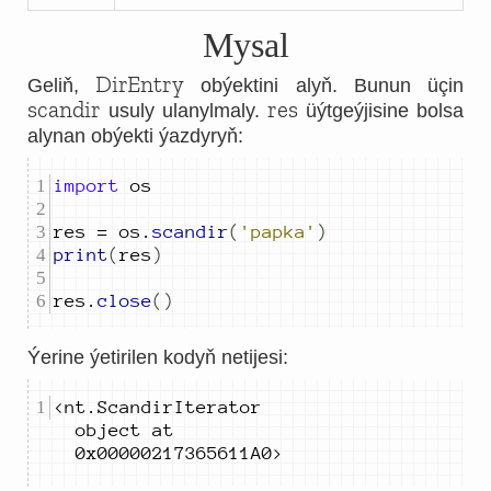
Mysal
DirEntry
Geliň,
obýektini alyň. Bunun üçin
scandir
res
usuly ulanylmaly.
üýtgeýjisine bolsa
alynan obýekti ýazdyryň:
import
res 
=
 os
.
scandir
(
'papka'
)
print
(
res
)
res
.
close
()
Ýerine ýetirilen kodyň netijesi:
<
nt
.
ScandirIterator 
object at 
0
x
00000217365611
A
0
>