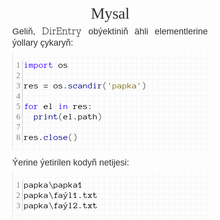
Mysal
DirEntry
Geliň,
obýektiniň ähli elementlerine
ýollary çykaryň:
import
res 
=
 os
.
scandir
(
'papka'
)
for
 el 
in
 res
:
print
(
el
.
path
)
res
.
close
()
Ýerine ýetirilen kodyň netijesi:
papka\papka
1
papka\faýl
1
.
papka\faýl
2
.
txt