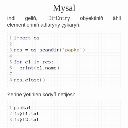
Mysal
DirEntry
Indi geliň,
obýektiniň ähli
elementleriniň adlaryny çykaryň:
import
res 
=
 os
.
scandir
(
'papka'
)
for
 el 
in
 res
:
print
(
el
.
name
)
res
.
close
()
Ýerine ýetirilen kodyň netijesi:
papka
1
faýl
1
.
faýl
2
.
txt