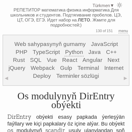
Türkmen
▼
РЕПЕТИТОР математика физика информатика
Для
школьников и студентов. Подтягивание пробелов. ЦЭ,
ЦТ, ОГЭ, ЕГЭ.
Идет набор на
ЛЕТО
. Жмите для
подробностей:)
menu
130 of 151
Web sahypasynyň gurnamy
JavaScript
PHP
TypeScript
Python
Java
C++
Rust
SQL
Vue
React
Angular
Next
jQuery
Webpack
Gulp
Terminal
Internet
Deploy
Terminler sözlügi
◀
▶
Os modulynyň DirEntry
obýekti
DirEntry
obýekti esasy papkada ýerleşýän
faýllary we kiçi papkalary öz içine alýar. Bu obýekt
os
scandir
modulynyň
usuly ulanylandan soň