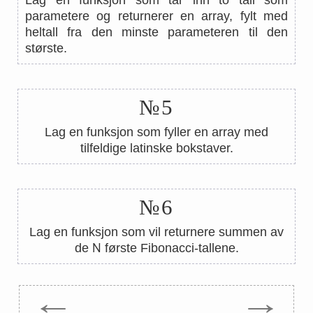
Lag en funksjon som tar inn to tall som
parametere og returnerer en array, fylt med
heltall fra den minste parameteren til den
største.
№5
Lag en funksjon som fyller en array med
tilfeldige latinske bokstaver.
№6
Lag en funksjon som vil returnere summen av
N
de
første Fibonacci-tallene.
←
→