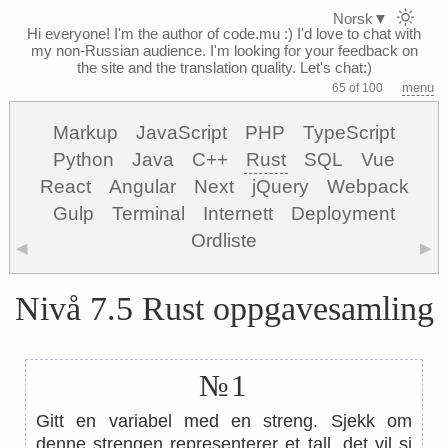
Norsk
▼
Hi everyone! I'm the author of code.mu :)
I'd love to chat with
my non-Russian audience. I'm looking for your feedback on
the site and the translation quality. Let's chat:)
menu
65 of 100
Markup
JavaScript
PHP
TypeScript
Python
Java
C++
Rust
SQL
Vue
React
Angular
Next
jQuery
Webpack
Gulp
Terminal
Internett
Deployment
Ordliste
◀
▶
Nivå 7.5 Rust oppgavesamling
№1
Gitt en variabel med en streng. Sjekk om
denne strengen representerer et tall, det vil si