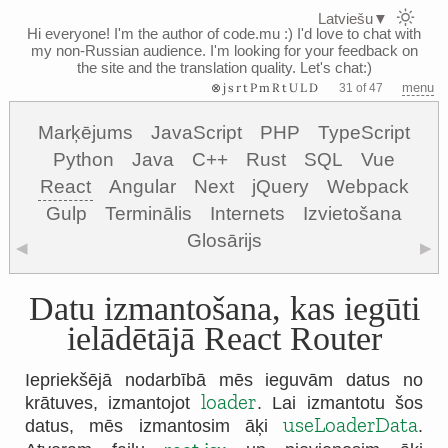
Latviešu
▼
Hi everyone! I'm the author of code.mu :)
I'd love to chat with
my non-Russian audience. I'm looking for your feedback on
the site and the translation quality. Let's chat:)
⊗jsrtPmRtULD
menu
31 of 47
Marķējums
JavaScript
PHP
TypeScript
Python
Java
C++
Rust
SQL
Vue
React
Angular
Next
jQuery
Webpack
Gulp
Terminālis
Internets
Izvietošana
Glosārijs
◀
▶
Datu izmantošana, kas iegūti
ielādētājā React Router
Iepriekšējā nodarbībā mēs ieguvām datus no
loader
krātuves, izmantojot
. Lai izmantotu šos
useLoaderData
datus, mēs izmantosim āķi
.