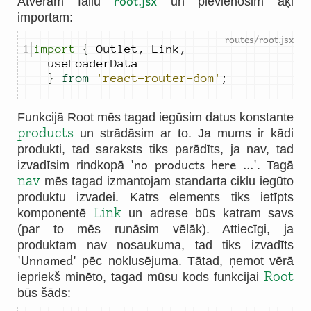
root.jsx
Atveram failu
un pievienosim āķi
importam:
import
{
Outlet
,
Link
,
useLoaderData
}
from
'react-router-dom'
;
Funkcijā Root mēs tagad iegūsim datus konstante
products
un strādāsim ar to. Ja mums ir kādi
produkti, tad saraksts tiks parādīts, ja nav, tad
'no products here ...'
izvadīsim rindkopā
. Tagā
nav
mēs tagad izmantojam standarta ciklu iegūto
produktu izvadei. Katrs elements tiks ietīpts
Link
komponentē
un adrese būs katram savs
(par to mēs runāsim vēlāk). Attiecīgi, ja
produktam nav nosaukuma, tad tiks izvadīts
'Unnamed'
pēc noklusējuma. Tātad, ņemot vērā
Root
iepriekš minēto, tagad mūsu kods funkcijai
būs šāds: