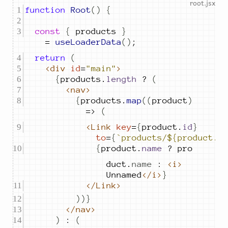
function
Root
()
{
const
{
products
}
=
useLoaderData
()
;
return
(
<div
id
=
"main"
>
{
products
.
length
?
(
<nav>
{
products
.
map
((
product
)
=>
(
<Link
key
=
{
product
.
id
}
to
=
{
`
products/
${
product.i
{
product
.
name
?
pro
duct
.
name
:
<i>
Unnamed
</i>
}
</Link>
))}
</nav>
)
:
(