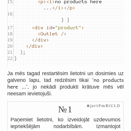
<p><i>
no
products
here
...
</i></p>
)
}
<div
id
=
"product"
>
<Outlet
/>
</div>
</div>
)
;
}
Ja mēs tagad restartēsim lietotni un dosimies uz
'no products
galveno lapu, tad redzēsim tikai
here ...'
, jo nekādi produkti krātuve mēs vēl
neesam ievietojuši.
⊗jsrtPmRtULD
№1
Paņemiet lietotni, ko izveidojāt uzdevumos
iepriekšējām nodarbībām. Izmantojot