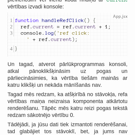
vērtības izvadi konsole:
function
handleRefClick
()
{
ref
.
current
=
ref
.
current
+
1
;
console
.
log
(
'ref click: 
'
+
ref
.
current
)
;
}
Un tagad, atverot pārlūkprogrammas konsoli,
atkal pānoklikšķināsim uz pogas un
pārliecināsimies, ka vērtība tiešām mainās ar
katru klikšķi un nekāda mānīšanās nav.
Tagad mēs redzam, ka atšķirībā no stāvokļa, refa
vērtības maiņa neizraisa komponenta atkārtotu
renderēšanu. Tāpēc mēs katru reizi pogas tekstā
0
redzam sākotnējo vērtību
.
Tādējādi, ja jūsu dati tiek izmantoti renderēšanai,
tad glabājiet tos stāvoklī, bet, ja jums nav