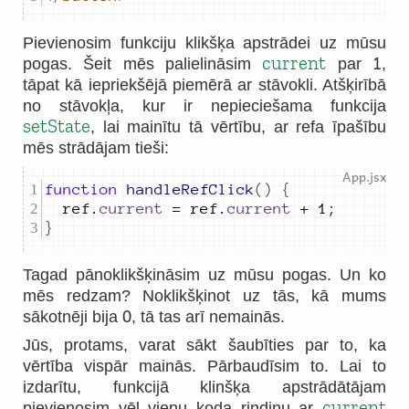
Pievienosim funkciju klikšķa apstrādei uz mūsu
1
current
pogas. Šeit mēs palielināsim
par
,
tāpat kā iepriekšējā piemērā ar stāvokli. Atšķirībā
no stāvokļa, kur ir nepieciešama funkcija
setState
, lai mainītu tā vērtību, ar refa īpašību
mēs strādājam tieši:
function
handleRefClick
()
{
ref
.
current
=
ref
.
current
+
1
;
}
Tagad pānoklikšķināsim uz mūsu pogas. Un ko
mēs redzam? Noklikšķinot uz tās, kā mums
0
sākotnēji bija
, tā tas arī nemainās.
Jūs, protams, varat sākt šaubīties par to, ka
vērtība vispār mainās. Pārbaudīsim to. Lai to
izdarītu, funkcijā klinšķa apstrādātājam
current
pievienosim vēl vienu koda rindiņu ar