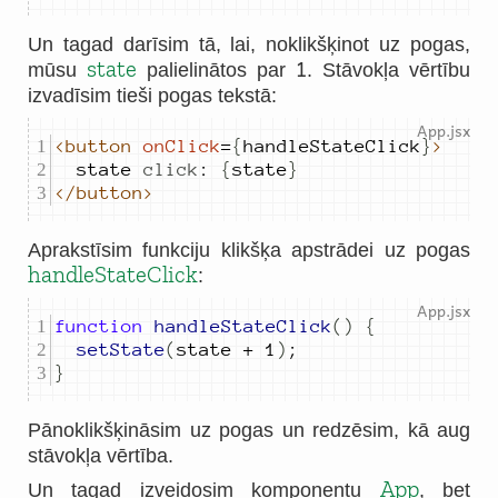
Un tagad darīsim tā, lai, noklikšķinot uz pogas,
1
state
mūsu
palielinātos par
. Stāvokļa vērtību
izvadīsim tieši pogas tekstā:
<button
onClick
=
{
handleStateClick
}
>
state
click
:
{
state
}
</button>
Aprakstīsim funkciju klikšķa apstrādei uz pogas
handleStateClick
:
function
handleStateClick
()
{
setState
(
state
+
1
)
;
}
Pānoklikšķināsim uz pogas un redzēsim, kā aug
stāvokļa vērtība.
App
Un tagad izveidosim komponentu
, bet