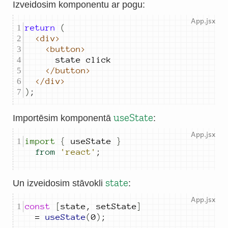
Izveidosim komponentu ar pogu:
return
(
<div>
<button>
state
click
</button>
</div>
)
;
useState
Importēsim komponentā
:
import
{
useState
}
from
'react'
;
state
Un izveidosim stāvokli
:
const
[
state
,
setState
]
=
useState
(
0
)
;