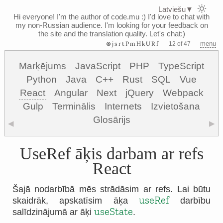
Latviešu
▼
Hi everyone! I'm the author of code.mu :)
I'd love to chat with
my non-Russian audience. I'm looking for your feedback on
the site and the translation quality. Let's chat:)
⊗jsrtPmHkURf
menu
12 of 47
Marķējums
JavaScript
PHP
TypeScript
Python
Java
C++
Rust
SQL
Vue
React
Angular
Next
jQuery
Webpack
Gulp
Terminālis
Internets
Izvietošana
Glosārijs
◀
▶
UseRef āķis darbam ar refs
React
Šajā nodarbībā mēs strādāsim ar refs. Lai būtu
useRef
skaidrāk, apskatīsim āķa
darbību
useState
salīdzinājumā ar āķi
.