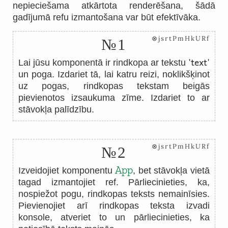
nepieciešama atkārtota renderēšana, šādā
gadījumā refu izmantošana var būt efektīvāka.
⊗jsrtPmHkURf
№1
'text'
Lai jūsu komponentā ir rindkopa ar tekstu
un poga. Izdariet tā, lai katru reizi, noklikšķinot
uz pogas, rindkopas tekstam beigās
pievienotos izsaukuma zīme. Izdariet to ar
stāvokļa palīdzību.
⊗jsrtPmHkURf
№2
App
Izveidojiet komponentu
, bet stāvokļa vietā
tagad izmantojiet ref. Pārliecinieties, ka,
nospiežot pogu, rindkopas teksts nemainīsies.
Pievienojiet arī rindkopas teksta izvadi
konsole, atveriet to un pārliecinieties, ka