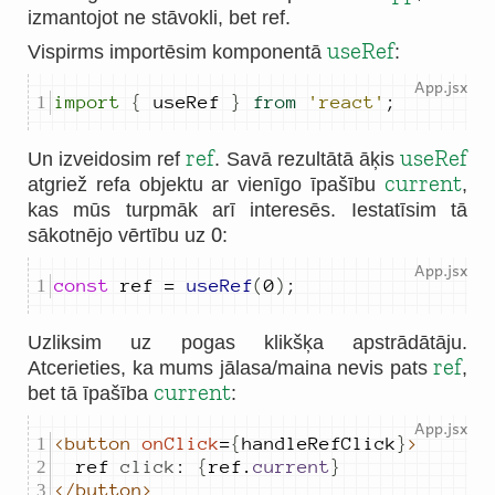
izmantojot ne stāvokli, bet ref.
useRef
Vispirms importēsim komponentā
:
import
{
useRef
}
from
'react'
;
ref
useRef
Un izveidosim ref
. Savā rezultātā āķis
current
atgriež refa objektu ar vienīgo īpašību
,
kas mūs turpmāk arī interesēs. Iestatīsim tā
0
sākotnējo vērtību uz
:
const
ref
=
useRef
(
0
)
;
Uzliksim uz pogas klikšķa apstrādātāju.
ref
Atcerieties, ka mums jālasa/maina nevis pats
,
current
bet tā īpašība
:
<button
onClick
=
{
handleRefClick
}
>
ref
click
:
{
ref
.
current
}
</button>