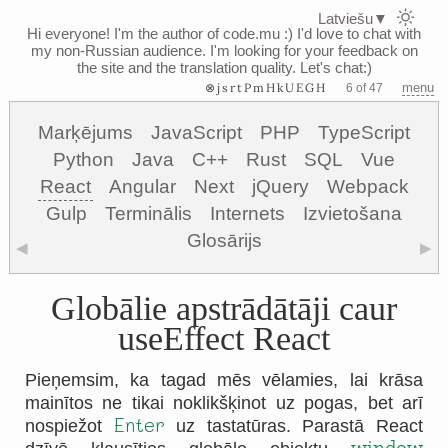
Latviešu
▼
Hi everyone! I'm the author of code.mu :)
I'd love to chat with
my non-Russian audience. I'm looking for your feedback on
the site and the translation quality. Let's chat:)
⊗jsrtPmHkUEGH
menu
6 of 47
Marķējums
JavaScript
PHP
TypeScript
Python
Java
C++
Rust
SQL
Vue
React
Angular
Next
jQuery
Webpack
Gulp
Terminālis
Internets
Izvietošana
Glosārijs
◀
▶
Globālie apstrādātāji caur
useEffect React
Pieņemsim, ka tagad mēs vēlamies, lai krāsa
mainītos ne tikai noklikšķinot uz pogas, bet arī
Enter
nospiežot
uz tastatūras. Parastā React
window