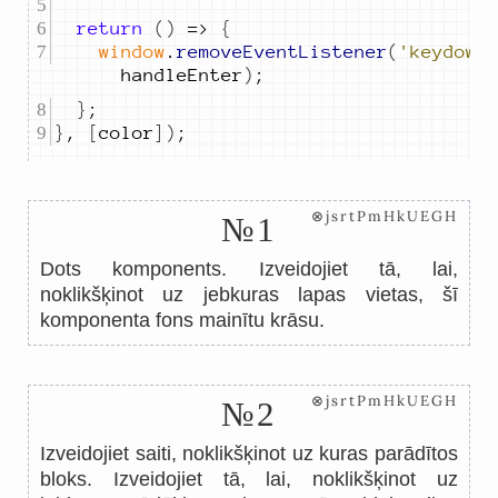
return
()
=>
{
window
.
removeEventListener
(
'keydown
handleEnter
)
;
}
;
}
,
[
color
])
;
⊗jsrtPmHkUEGH
№1
Dots komponents. Izveidojiet tā, lai,
noklikšķinot uz jebkuras lapas vietas, šī
komponenta fons mainītu krāsu.
⊗jsrtPmHkUEGH
№2
Izveidojiet saiti, noklikšķinot uz kuras parādītos
bloks. Izveidojiet tā, lai, noklikšķinot uz