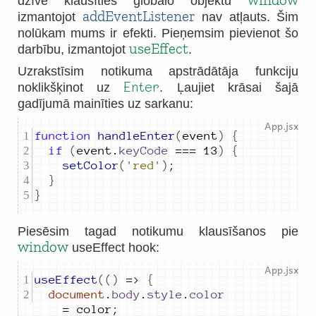
dzīvē klausīties globālo objektu
addEventListener
izmantojot
nav atļauts. Šim
nolūkam mums ir efekti. Pieņemsim pievienot šo
useEffect
darbību, izmantojot
.
Uzrakstīsim notikuma apstrādātāja funkciju
Enter
noklikšķinot uz
. Ļaujiet krāsai šajā
gadījumā mainīties uz sarkanu:
function
handleEnter
(
event
)
{
if
(
event
.
keyCode
===
13
)
{
setColor
(
'red'
)
;
}
}
Piesēsim tagad notikumu klausīšanos pie
window
useEffect hook:
useEffect
(()
=>
{
document
.
body
.
style
.
color
=
color
;