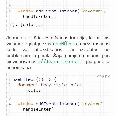
window
.
addEventListener
(
'keydown'
,
handleEnter
)
;
}
,
[
color
])
;
Ja mums ir kāda iestatīšanas funkcija, tad mums
useEffect
vienmēr ir jāatgriežas
atgriež tīrīšanas
kodu vai atrakstīšanos, lai izvairītos no
problēmām turpmāk. Šajā gadījumā mums pēc
addEventListener
pievienošanas
ir jāatgriež tā
noņemšana:
useEffect
(()
=>
{
document
.
body
.
style
.
color
=
color
;
window
.
addEventListener
(
'keydown'
,
handleEnter
)
;