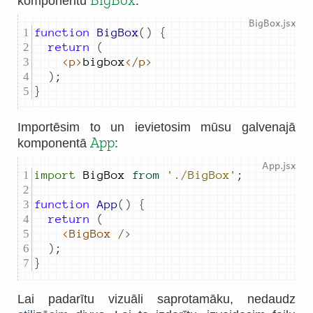
komponentu
:
function
BigBox
()
{
return
(
<p>
bigbox
</p>
)
;
}
Importēsim to un ievietosim mūsu galvenajā
App
komponentā
:
import
BigBox
from
'./BigBox'
;
function
App
()
{
return
(
<BigBox
/>
)
;
}
Lai padarītu vizuāli saprotamāku, nedaudz