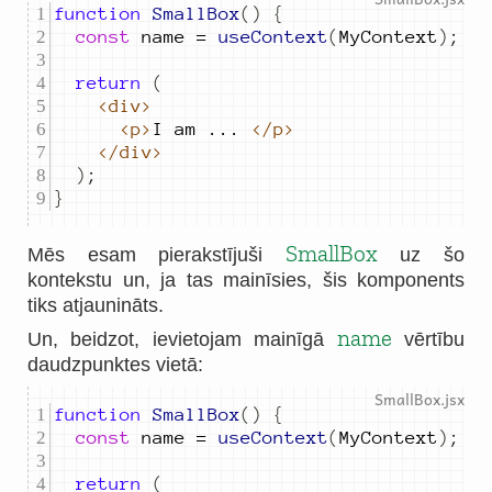
function
SmallBox
()
{
const
name
=
useContext
(
MyContext
)
;
return
(
<div>
<p>
I
am
...
</p>
</div>
)
;
}
SmallBox
Mēs esam pierakstījuši
uz šo
kontekstu un, ja tas mainīsies, šis komponents
tiks atjaunināts.
name
Un, beidzot, ievietojam mainīgā
vērtību
daudzpunktes vietā:
function
SmallBox
()
{
const
name
=
useContext
(
MyContext
)
;
return
(