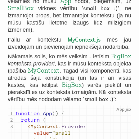
App
vēlamies no mūsu
nodot, pieņemsim, uz
'small box :)'
SmallBox
virknes vērtību
, ne
izmantojot props, bet izmantojot kontekstu (ja nu
mūsu kastīšu lietotne izaugs līdz milzīgiem
izmēriem).
MyContext.js
Failu ar kontekstu
mēs jau
izveidojām un pievienojām iepriekšējā nodarbībā.
BigBox
Nākamais solis, ko mēs veiksim - ietīsim
konteksta providerī
, kas ir mūsu konteksta objekta
MyContext
īpašība
. Tagad visi komponenti, kas
atrodas šajā konstrukcijā (un tas ir arī visas
BigBox
kastes, kas ietilpst
) varēs piekļūt un
pierakstīties uz konteksta izmaiņām. Kā konteksta
'small box :)'
vērtību mēs nododam vēlamo
:
function
App
()
{
return
(
<MyContext
.
Provider
value
=
"small 