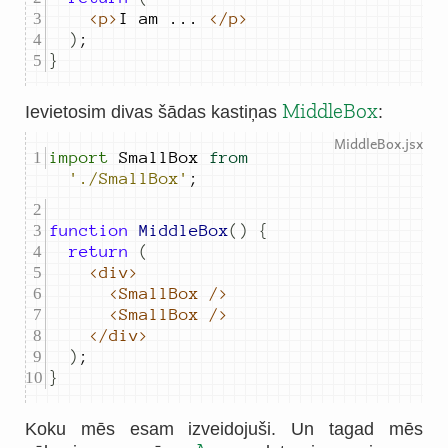
<p>
I
am
...
</p>
)
;
}
MiddleBox
Ievietosim divas šādas kastiņas
:
import
SmallBox
from
'./SmallBox'
;
function
MiddleBox
()
{
return
(
<div>
<SmallBox
/>
<SmallBox
/>
</div>
)
;
}
Koku mēs esam izveidojuši. Un tagad mēs