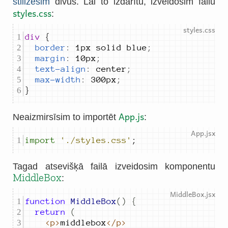
stilizēsim
divus. Lai to izdarītu, izveidosim failu
styles.css
:
div 
border
:
1px solid blue
;
margin
:
10px
;
text-align
:
center
;
max-width
:
300px
;
}
App.js
Neaizmirsīsim to importēt
:
import
'./styles.css'
;
Tagad atsevišķā failā izveidosim komponentu
MiddleBox
:
function
MiddleBox
()
{
return
(
<p>
middlebox
</p>