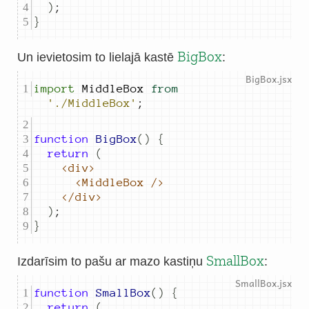
)
;
}
BigBox
Un ievietosim to lielajā kastē
:
import
MiddleBox
from
'./MiddleBox'
;
function
BigBox
()
{
return
(
<div>
<MiddleBox
/>
</div>
)
;
}
SmallBox
Izdarīsim to pašu ar mazo kastiņu
:
function
SmallBox
()
{
return
(