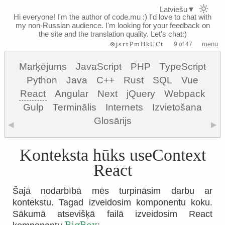
Latviešu
▼
Hi everyone! I'm the author of code.mu :)
I'd love to chat with
my non-Russian audience. I'm looking for your feedback on
the site and the translation quality. Let's chat:)
⊗jsrtPmHkUCt
menu
9 of 47
Marķējums
JavaScript
PHP
TypeScript
Python
Java
C++
Rust
SQL
Vue
React
Angular
Next
jQuery
Webpack
Gulp
Terminālis
Internets
Izvietošana
Glosārijs
◀
▶
Konteksta hūks useContext
React
Šajā nodarbībā mēs turpināsim darbu ar
kontekstu. Tagad izveidosim komponentu koku.
Sākumā atsevišķā failā izveidosim React
BigBox