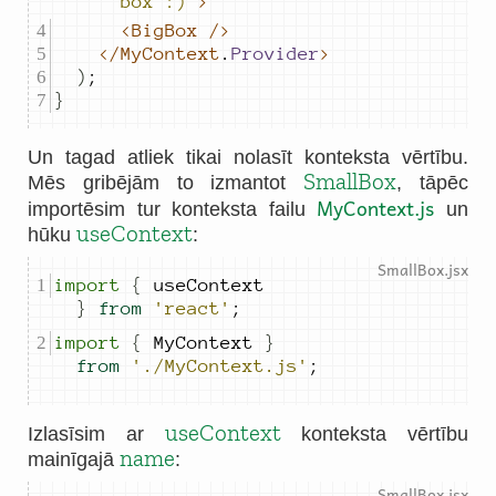
box :)"
>
<BigBox
/>
</MyContext
.
Provider
>
)
;
}
Un tagad atliek tikai nolasīt konteksta vērtību.
SmallBox
Mēs gribējām to izmantot
, tāpēc
MyContext.js
importēsim tur konteksta failu
un
useContext
hūku
:
import
{
useContext
}
from
'react'
;
import
{
MyContext
}
from
'./MyContext.js'
;
useContext
Izlasīsim ar
konteksta vērtību
name
mainīgajā
: