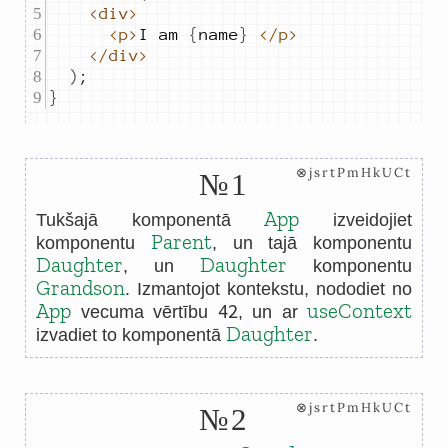
<div>
<p>
I
am
{
name
}
</p>
</div>
)
;
}
⊗jsrtPmHkUCt
№1
App
Tukšajā komponentā
izveidojiet
Parent
komponentu
, un tajā komponentu
Daughter
Daughter
, un
komponentu
Grandson
. Izmantojot kontekstu, nododiet no
42
App
useContext
vecuma vērtību
, un ar
Daughter
izvadiet to komponentā
.
⊗jsrtPmHkUCt
№2