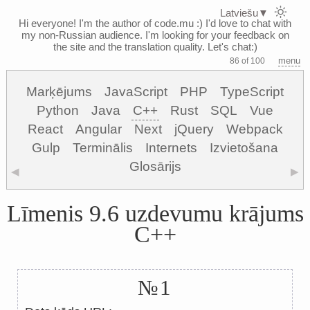
Latviešu
▼
Hi everyone! I'm the author of code.mu :)
I'd love to chat with
my non-Russian audience. I'm looking for your feedback on
the site and the translation quality. Let's chat:)
menu
86 of 100
Marķējums
JavaScript
PHP
TypeScript
Python
Java
C++
Rust
SQL
Vue
React
Angular
Next
jQuery
Webpack
Gulp
Terminālis
Internets
Izvietošana
Glosārijs
◀
▶
Līmenis 9.6 uzdevumu krājums
C++
№1