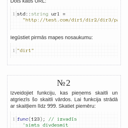
Dots kāds URL:
std
::
string
 url 
=
"http://test.com/dir1/dir2/dir3/page
Iegūstiet pirmās mapes nosaukumu:
"dir1"
№2
Izveidojiet funkciju, kas pieņems skaitli un
atgriezīs šo skaitli vārdos. Lai funkcija strādā
999
ar skaitļiem līdz
. Skatiet piemēru:
func
(
123
)
;
// izvadīs 
'simts divdesmit 