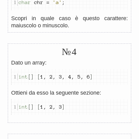
char
 chr 
=
'a'
;
Scopri in quale caso è questo carattere:
maiuscolo o minuscolo.
№4
Dato un array:
int
[]
[
1
,
2
,
3
,
4
,
5
,
6
]
Ottieni da esso la seguente sezione:
int
[]
[
1
,
2
,
3
]