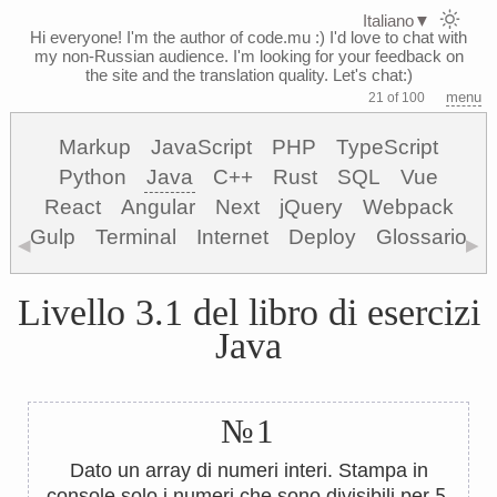
Italiano
▼
Hi everyone! I'm the author of code.mu :)
I'd love to chat with
my non-Russian audience. I'm looking for your feedback on
the site and the translation quality. Let's chat:)
menu
21 of 100
Markup
JavaScript
PHP
TypeScript
Python
Java
C++
Rust
SQL
Vue
React
Angular
Next
jQuery
Webpack
Gulp
Terminal
Internet
Deploy
Glossario
◀
▶
Livello 3.1 del libro di esercizi
Java
№1
Dato un array di numeri interi. Stampa in
5
console solo i numeri che sono divisibili per
.