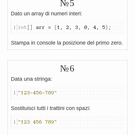
№5
Dato un array di numeri interi:
int
[]
 arr 
=
{
1
,
2
,
3
,
0
,
4
,
5
}
;
Stampa in console la posizione del primo zero.
№6
Data una stringa:
"123-456-789"
Sostituisci tutti i trattini con spazi:
"123 456 789"