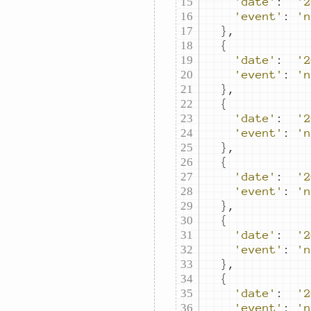
'date'
:
'2
'event'
:
'n
}
,
{
'date'
:
'2
'event'
:
'n
}
,
{
'date'
:
'2
'event'
:
'n
}
,
{
'date'
:
'2
'event'
:
'n
}
,
{
'date'
:
'2
'event'
:
'n
}
,
{
'date'
:
'2
'event'
:
'n