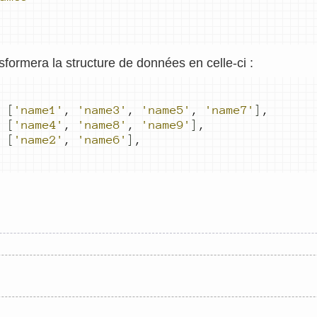
sformera la structure de données en celle-ci :
[
'name1'
,
'name3'
,
'name5'
,
'name7'
]
,
[
'name4'
,
'name8'
,
'name9'
]
,
[
'name2'
,
'name6'
]
,