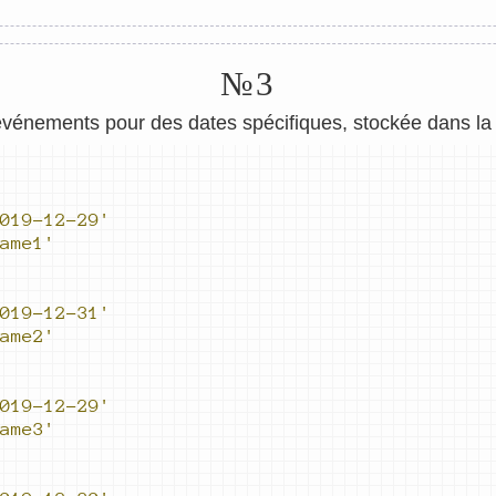
№3
événements pour des dates spécifiques, stockée dans la 
019-12-29'
ame1'
019-12-31'
ame2'
019-12-29'
ame3'