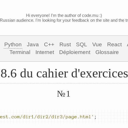
Hi everyone! I'm the author of code.mu :)
Russian audience. I'm looking for your feedback on the site and the tra
Python
Java
C++
Rust
SQL
Vue
React
Terminal
Internet
Déploiement
Glossaire
8.6 du cahier d'exercice
№1
est.com/dir1/dir2/dir3/page.html'
;