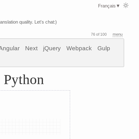
Français
▼
nslation quality. Let's chat:)
menu
76 of 100
Angular
Next
jQuery
Webpack
Gulp
s Python