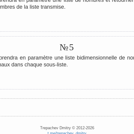
prendra en paramètre une liste de nombres et retournera
bres de la liste transmise.
№5
prendra en paramètre une liste bidimensionnelle de n
aux dans chaque sous-liste.
Trepachev Dmitry © 2012-2026
t.me/trepachev_dmitry