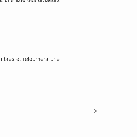
 une liste des diviseurs
ombres et retournera une
→