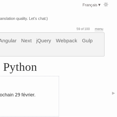
Français
▼
nslation quality. Let's chat:)
menu
59 of 100
Angular
Next
jQuery
Webpack
Gulp
s Python
▶
29
prochain
février.