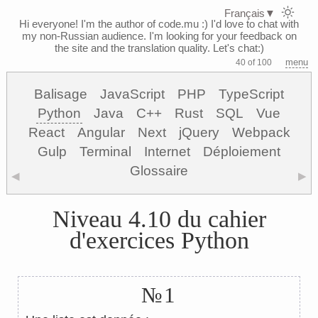
Français
▼
Hi everyone! I'm the author of code.mu :)
I'd love to chat with
my non-Russian audience. I'm looking for your feedback on
the site and the translation quality. Let's chat:)
menu
40 of 100
Balisage
JavaScript
PHP
TypeScript
Python
Java
C++
Rust
SQL
Vue
React
Angular
Next
jQuery
Webpack
Gulp
Terminal
Internet
Déploiement
Glossaire
◀
▶
Niveau 4.10 du cahier
d'exercices Python
№1