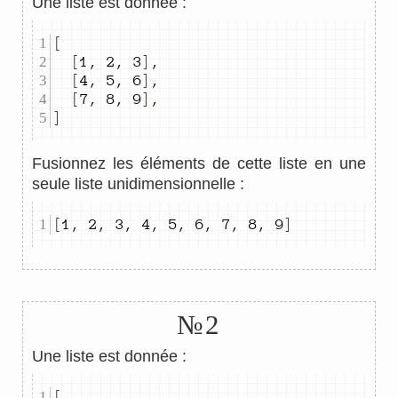
Une liste est donnée :
[
[
1
,
2
,
3
]
,
[
4
,
5
,
6
]
,
[
7
,
8
,
9
]
,
]
Fusionnez les éléments de cette liste en une
seule liste unidimensionnelle :
[
1
,
2
,
3
,
4
,
5
,
6
,
7
,
8
,
9
]
№2
Une liste est donnée :
[