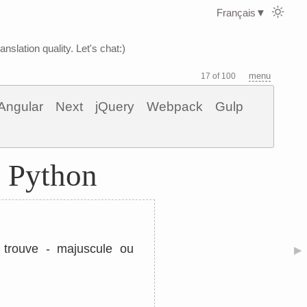
Français
▼
nslation quality. Let's chat:)
menu
17 of 100
Angular
Next
jQuery
Webpack
Gulp
s Python
 trouve - majuscule ou
▶