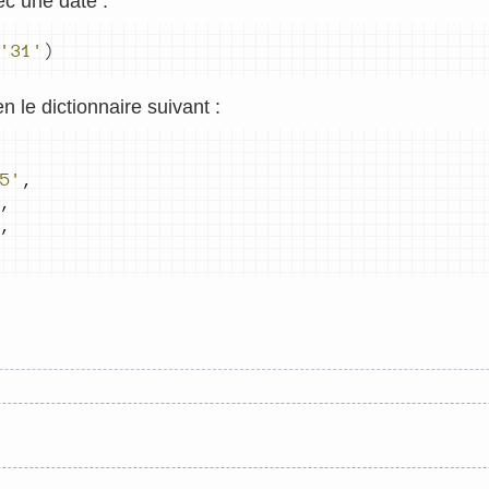
ec une date :
'31'
)
 le dictionnaire suivant :
5'
,
,
,