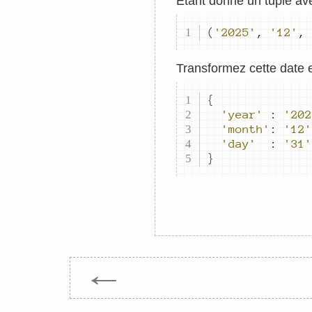
Étant donné un tuple av
(
'2025'
,
'12'
,
Transformez cette date en
{
'year'
:
'202
'month'
:
'12'
'day'
:
'31'
}
←