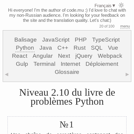
Français
▼
Hi everyone! I'm the author of code.mu :)
I'd love to chat with
my non-Russian audience. I'm looking for your feedback on
the site and the translation quality. Let's chat:)
menu
20 of 100
Balisage
JavaScript
PHP
TypeScript
Python
Java
C++
Rust
SQL
Vue
React
Angular
Next
jQuery
Webpack
Gulp
Terminal
Internet
Déploiement
Glossaire
◀
▶
Niveau 2.10 du livre de
problèmes Python
№1