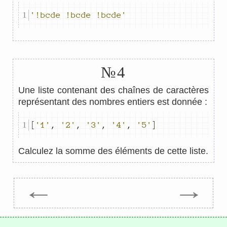
'!bcde !bcde !bcde'
№4
Une liste contenant des chaînes de caractères
représentant des nombres entiers est donnée :
[
'1'
,
'2'
,
'3'
,
'4'
,
'5'
]
Calculez la somme des éléments de cette liste.
←
→