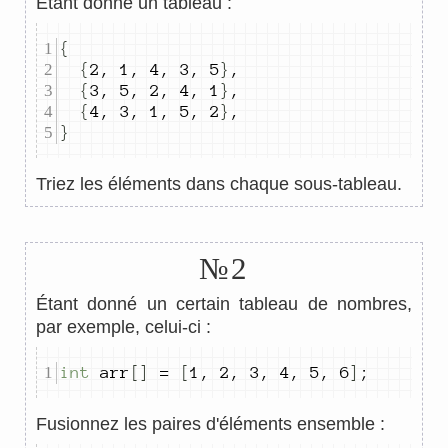
Étant donné un tableau :
{
{
2
,
1
,
4
,
3
,
5
}
,
{
3
,
5
,
2
,
4
,
1
}
,
{
4
,
3
,
1
,
5
,
2
}
,
}
Triez les éléments dans chaque sous-tableau.
№2
Étant donné un certain tableau de nombres,
par exemple, celui-ci :
int
 arr
[]
=
[
1
,
2
,
3
,
4
,
5
,
6
]
;
Fusionnez les paires d'éléments ensemble :