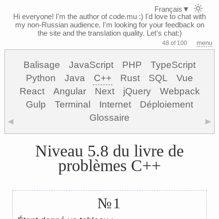
Français
▼
Hi everyone! I'm the author of code.mu :)
I'd love to chat with
my non-Russian audience. I'm looking for your feedback on
the site and the translation quality. Let's chat:)
menu
48 of 100
Balisage
JavaScript
PHP
TypeScript
Python
Java
C++
Rust
SQL
Vue
React
Angular
Next
jQuery
Webpack
Gulp
Terminal
Internet
Déploiement
Glossaire
◀
▶
Niveau 5.8 du livre de
problèmes C++
№1