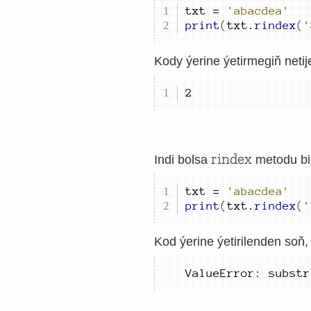
txt 
=
'abacdea'
print
(
txt
.
rindex
(
'
Kody ýerine ýetirmegiň netije
2
rindex
Indi bolsa
metodu bil
txt 
=
'abacdea'
print
(
txt
.
rindex
(
'
Kod ýerine ýetirilenden soň
ValueError: substr