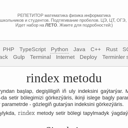
РЕПЕТИТОР математика физика информатика
школьников и студентов. Подтягивание пробелов. ЦЭ, ЦТ, ОГЭ,
Идет набор на
ЛЕТО
. Жмите для подробностей:)
PHP
TypeScript
Python
Java
C++
Rust
S
ack
Gulp
Terminal
Internet
Deploy
Terminler 
rindex metodu
ndan başlap, degişliligiň iň uly indeksini gaýtarýar. 
-da setir bölegimizi görkezýäris, ikinji islege bagly pa
ly parametrde - gözlegiň gutarýan indeksini görkezýäris.
rindex
ylykda,
metody setir bölegi tapylmadyk ýagda