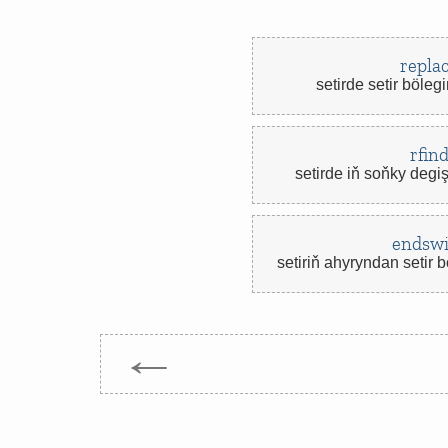
repla
setirde setir böleg
rfin
setirde iň soňky degiş
endswi
setiriň ahyryndan setir 
←