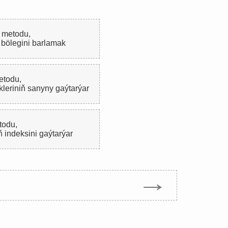
metodu,
r bölegini barlamak
todu,
ekleriniň sanyny gaýtarýar
odu,
giň indeksini gaýtarýar
→