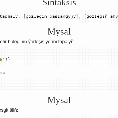
Sintaksis
tapmaly
,
[
gözlegiň 
başlangyjy
]
,
[
gözlegiň 
ah
Mysal
etir böleginiň ýerleşiş ýerini tapalyň:
a'
))
si:
Mysal
sgitläliň: