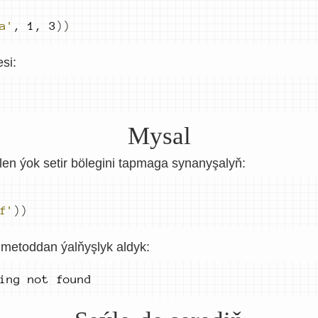
a'
,
1
,
3
))
si:
Mysal
en ýok setir bölegini tapmaga synanyşalyň:
f'
))
, metoddan ýalňyşlyk aldyk:
ing not found