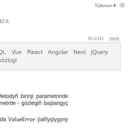
Türkmen
▼
 ЕГЭ.
menu
80 of 151
QL
Vue
React
Angular
Next
jQuery
sözlügi
Metodyň birinji parametrinde
rametrde - gözlegiň başlangyç
ValueError
ýda
ýalňyşlygyny