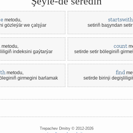
Şeýle-de serediň
ce
startswith
metodu,
ini gözleýär we çalşýar
setiriň başyndan seti
d
count
metodu,
me
liligiň indeksini gaýtarýar
setirde setir böleginiň girm
th
find
metodu,
met
böleginiň girmegini barlamak
setirde birinji degişlili
Trepachev Dmitry © 2012-2026