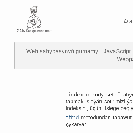
Для 
Web sahypasynyň gurnamy
JavaScript
Webp
rindex
metody setiriň ahyry
tapmak isleýän setirimizi ýa
indeksini, üçünji islege bag
rfind
metodundan tapawutl
çykarýar.