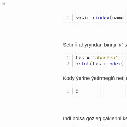
◀
setir
.
rindex
(
näme 
'a'
Setiriň ahyryndan birinji
s
txt 
=
'abacdea'
print
(
txt
.
rindex
(
'
Kody ýerine ýetirmegiň netije
6
Indi bolsa gözleg çäklerini ke