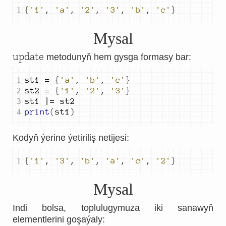
{
'1'
,
'a'
,
'2'
,
'3'
,
'b'
,
'c'
}
Mysal
update
metodunyň hem gysga formasy bar:
st
1
=
{
'a'
,
'b'
,
'c'
}
st
2
=
{
'1'
,
'2'
,
'3'
}
st
1
 |
=
 st
2
print
(
st
1
)
Kodyň ýerine ýetiriliş netijesi:
{
'1'
,
'3'
,
'b'
,
'a'
,
'c'
,
'2'
}
Mysal
Indi bolsa, toplulugymuza iki sanawyň
elementlerini goşaýaly: