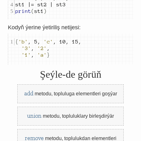
st
1
 |
=
 st
2
 | st
3
print
(
st
1
)
Kodyň ýerine ýetiriliş netijesi:
{
'b'
,
5
,
'c'
,
10
,
15
,
'3'
,
'2'
,
'1'
,
'a'
}
Şeýle-de görüň
add
metodu,
topluluga elementleri goşýar
union
metodu,
topluluklary birleşdirýär
remove
metodu,
toplulukdan elementleri