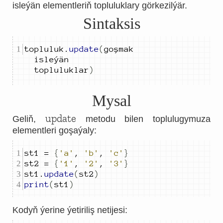
isleýän elementleriň topluluklary görkezilýär.
Sintaksis
topluluk
.
update
(
goşmak 
isleýän 
topluluklar
)
Mysal
update
Geliň,
metodu bilen toplulugymuza
elementleri goşaýaly:
st
1
=
{
'a'
,
'b'
,
'c'
}
st
2
=
{
'1'
,
'2'
,
'3'
}
st
1
.
update
(
st
2
)
print
(
st
1
)
Kodyň ýerine ýetiriliş netijesi: