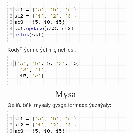
st
1
=
{
'a'
,
'b'
,
'c'
}
st
2
=
{
'1'
,
'2'
,
'3'
}
st
3
=
{
5
,
10
,
15
}
st
1
.
update
(
st
2
,
 st
3
)
print
(
st
1
)
Kodyň ýerine ýetiriliş netijesi:
{
'a'
,
'b'
,
5
,
'2'
,
10
,
'3'
,
'1'
,
15
,
'c'
}
Mysal
Geliň, öňki mysaly gysga formada ýazaýaly:
st
1
=
{
'a'
,
'b'
,
'c'
}
st
2
=
{
'1'
,
'2'
,
'3'
}
st
3
=
{
5
,
10
,
15
}