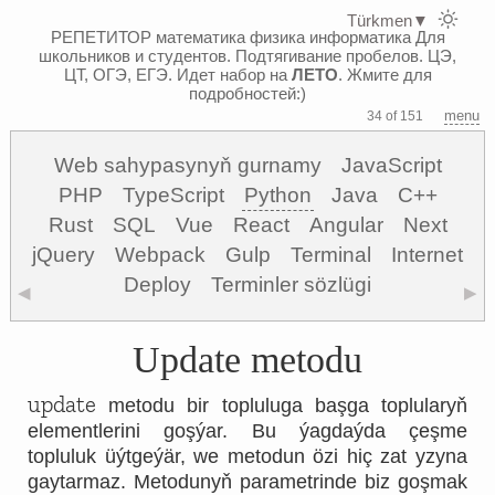
Türkmen
▼
РЕПЕТИТОР математика физика информатика
Для
школьников и студентов. Подтягивание пробелов. ЦЭ,
ЦТ, ОГЭ, ЕГЭ.
Идет набор на
ЛЕТО
. Жмите для
подробностей:)
menu
34 of 151
Web sahypasynyň gurnamy
JavaScript
PHP
TypeScript
Python
Java
C++
Rust
SQL
Vue
React
Angular
Next
jQuery
Webpack
Gulp
Terminal
Internet
Deploy
Terminler sözlügi
◀
▶
Update metodu
update
metodu bir topluluga başga toplularyň
elementlerini goşýar. Bu ýagdaýda çeşme
topluluk üýtgeýär, we metodun özi hiç zat yzyna
gaytarmaz. Metodunyň parametrinde biz goşmak