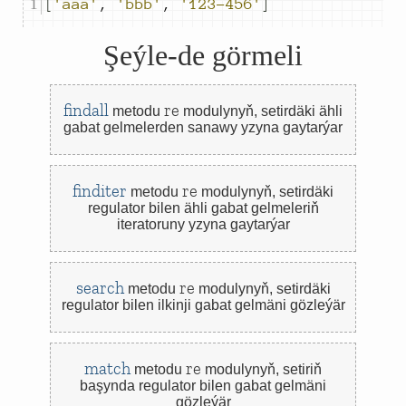
[
'aaa'
,
'bbb'
,
'123-456'
]
Şeýle-de görmeli
findall
re
metodu
modulynyň,
setirdäki ähli
gabat gelmelerden sanawy yzyna gaytarýar
finditer
re
metodu
modulynyň,
setirdäki
regulator bilen ähli gabat gelmeleriň
iteratoruny yzyna gaytarýar
search
re
metodu
modulynyň,
setirdäki
regulator bilen ilkinji gabat gelmäni gözleýär
match
re
metodu
modulynyň,
setiriň
başynda regulator bilen gabat gelmäni
gözleýär