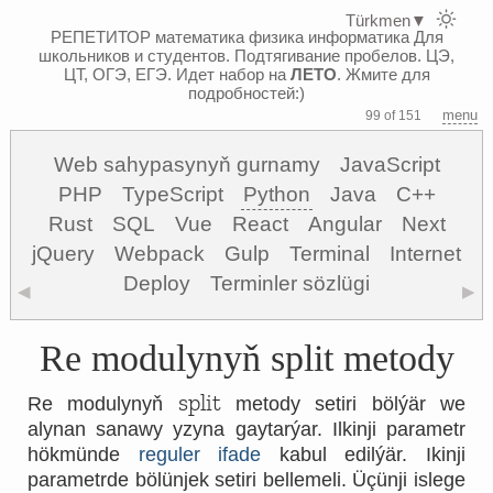
Türkmen
▼
РЕПЕТИТОР математика физика информатика
Для
школьников и студентов. Подтягивание пробелов. ЦЭ,
ЦТ, ОГЭ, ЕГЭ.
Идет набор на
ЛЕТО
. Жмите для
подробностей:)
menu
99 of 151
Web sahypasynyň gurnamy
JavaScript
PHP
TypeScript
Python
Java
C++
Rust
SQL
Vue
React
Angular
Next
jQuery
Webpack
Gulp
Terminal
Internet
Deploy
Terminler sözlügi
◀
▶
Re modulynyň split metody
split
Re modulynyň
metody setiri bölýär we
alynan sanawy yzyna gaytarýar. Ilkinji parametr
hökmünde
reguler ifade
kabul edilýär. Ikinji
parametrde bölünjek setiri bellemeli. Üçünji islege