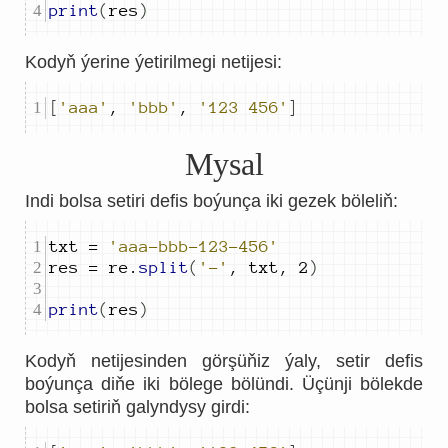
print
(
res
)
Kodyň ýerine ýetirilmegi netijesi:
[
'aaa'
,
'bbb'
,
'123 456'
]
Mysal
Indi bolsa setiri defis boýunça iki gezek böleliň:
txt 
=
'aaa-bbb-123-456'
res 
=
 re
.
split
(
'-'
,
 txt
,
2
)
print
(
res
)
Kodyň netijesinden görşüňiz ýaly, setir defis
boýunça diňe iki bölege bölündi. Üçünji bölekde
bolsa setiriň galyndysy girdi: