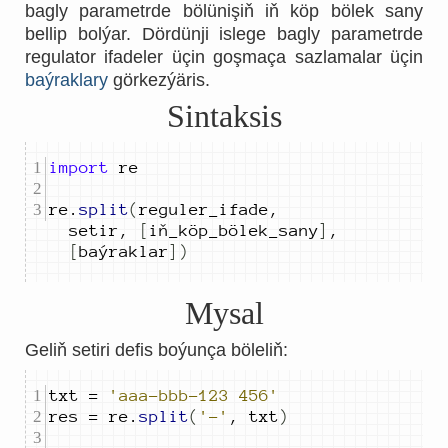
bagly parametrde bölünişiň iň köp bölek sany
bellip bolýar. Dördünji islege bagly parametrde
regulator ifadeler üçin goşmaça sazlamalar üçin
baýraklary
görkezýäris.
Sintaksis
import
re
.
split
(
reguler_ifade
,
setir
,
[
iň_köp_bölek_sany
]
,
[
baýraklar
])
Mysal
Geliň setiri defis boýunça böleliň:
txt 
=
'aaa-bbb-123 456'
res 
=
 re
.
split
(
'-'
,
 txt
)