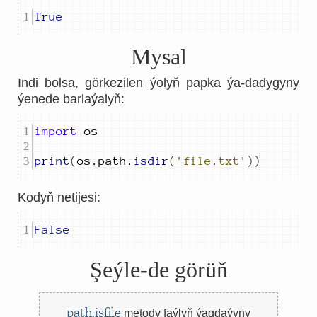
True
Mysal
Indi bolsa, görkezilen ýolyň papka ýa-dadygyny
ýenede barlaýalyň:
import
print
(
os
.
path
.
isdir
(
'file.txt'
))
Kodyň netijesi:
False
Şeýle-de görüň
path.isfile
metody
faýlyň ýagdaýyny