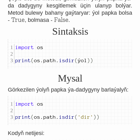
da dadygyny kesgitlemek üçin ulanyp bolýar.
Metod bulewy bahany gaýtaryar: ýol papka bolsa
True
False
-
, bolmasa -
.
Sintaksis
import
print
(
os
.
path
.
isdir
(
ýol
))
Mysal
Görkezilen ýolyň papka ýa-dadygyny barlaýalyň:
import
print
(
os
.
path
.
isdir
(
'dir'
))
Kodyň netijesi: