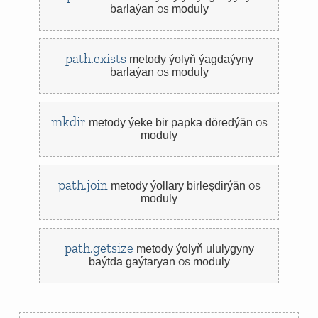
os
barlaýan
moduly
path.exists
metody
ýolyň ýagdaýyny
os
barlaýan
moduly
mkdir
os
metody
ýeke bir papka döredýän
moduly
path.join
os
metody
ýollary birleşdirýän
moduly
path.getsize
metody
ýolyň ululygyny
os
baýtda gaýtaryan
moduly