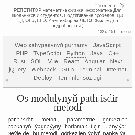
Türkmen
▼
РЕПЕТИТОР математика физика информатика
Для
школьников и студентов. Подтягивание пробелов. ЦЭ,
ЦТ, ОГЭ, ЕГЭ.
Идет набор на
ЛЕТО
. Жмите для
подробностей:)
menu
132 of 151
Web sahypasynyň gurnamy
JavaScript
PHP
TypeScript
Python
Java
C++
Rust
SQL
Vue
React
Angular
Next
jQuery
Webpack
Gulp
Terminal
Internet
Deploy
Terminler sözlügi
◀
▶
Os modulynyň path.isdir
metodi
path.isdir
metodi, parametrde görkezilen
papkanyň ýagdaýyny barlamak üçin ulanylýar.
Şeýle-de, bu metodi, görkezilen ýolyň papka ýa-