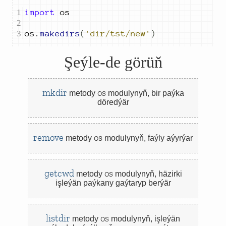
import
os
.
makedirs
(
'dir/tst/new'
)
Şeýle-de görüň
mkdir
os
metody
modulynyň,
bir paýka
döredýär
remove
os
metody
modulynyň,
faýly aýyrýar
getcwd
os
metody
modulynyň,
häzirki
işleýän paýkany gaýtaryp berýär
listdir
os
metody
modulynyň,
işleýän