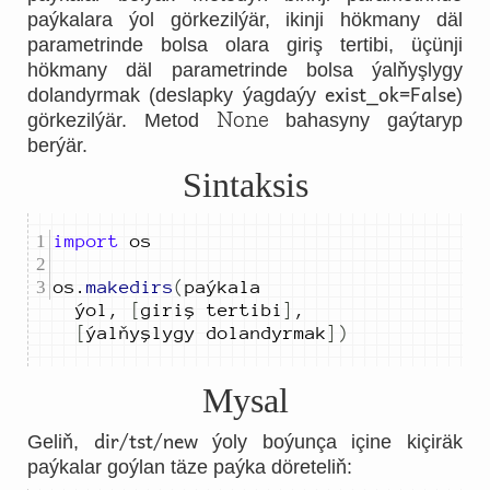
paýkalara ýol görkezilýär, ikinji hökmany däl
parametrinde bolsa olara giriş tertibi, üçünji
hökmany däl parametrinde bolsa ýalňyşlygy
exist_ok=False
dolandyrmak (deslapky ýagdaýy
)
None
görkezilýär. Metod
bahasyny gaýtaryp
berýär.
Sintaksis
import
os
.
makedirs
(
paýkala 
ýol
,
[
giriş 
tertibi
]
,
[
ýalňyşlygy 
dolandyrmak
])
Mysal
dir/tst/new
Geliň,
ýoly boýunça içine kiçiräk
paýkalar goýlan täze paýka döreteliň: