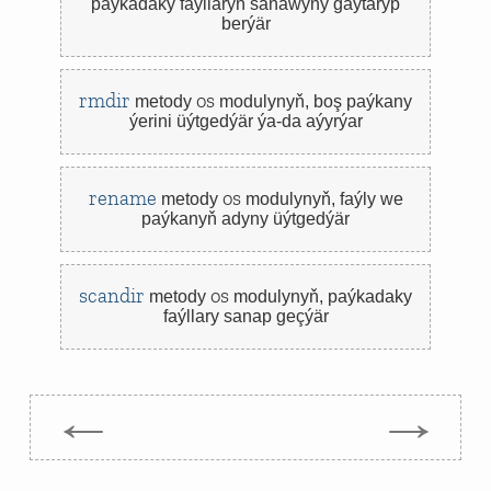
paýkadaky faýllaryň sanawyny gaýtaryp
berýär
rmdir
os
metody
modulynyň,
boş paýkany
ýerini üýtgedýär ýa-da aýyrýar
rename
os
metody
modulynyň,
faýly we
paýkanyň adyny üýtgedýär
scandir
os
metody
modulynyň,
paýkadaky
faýllary sanap geçýär
←
→