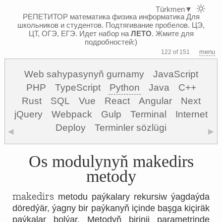
Türkmen
▼
РЕПЕТИТОР математика физика информатика
Для
школьников и студентов. Подтягивание пробелов. ЦЭ,
ЦТ, ОГЭ, ЕГЭ.
Идет набор на
ЛЕТО
. Жмите для
подробностей:)
menu
122 of 151
Web sahypasynyň gurnamy
JavaScript
PHP
TypeScript
Python
Java
C++
Rust
SQL
Vue
React
Angular
Next
jQuery
Webpack
Gulp
Terminal
Internet
Deploy
Terminler sözlügi
◀
▶
Os modulynyň makedirs
metody
makedirs
metodu paýkalary rekursiw ýagdaýda
döredýär, ýagny bir paýkanyň içinde başga kiçiräk
paýkalar bolýar. Metodyň birinji parametrinde