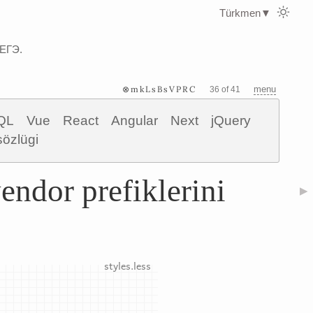
Türkmen
▼
 ЕГЭ.
⊗mkLsBsVPRC
menu
36 of 41
QL
Vue
React
Angular
Next
jQuery
sözlügi
ndor prefiklerini
▶