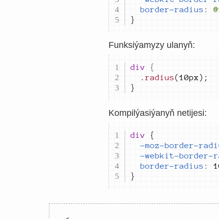
border-radius
:
@
}
Funksiýamyzy ulanyň:
div 
{
.radius
}
Kompilýasiýanyň netijesi:
div 
-moz-border-radi
-webkit-border-r
border-radius
:
1
}
←