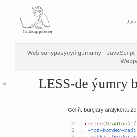
Для 
Web sahypasynyň gurnamy
JavaScript
Webp
LESS-de ýumry bu
◀
Geliň, burçlary aralykbrauze
.radius
(
@radius
)
{
-moz-border-radi
-webkit-border-r