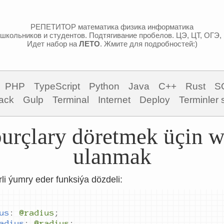
РЕПЕТИТОР математика физика информатика
школьников и студентов. Подтягивание пробелов. ЦЭ, ЦТ, ОГЭ,
Идет набор на
ЛЕТО
. Жмите для подробностей:)
PHP
TypeScript
Python
Java
C++
Rust
S
ack
Gulp
Terminal
Internet
Deploy
Terminler 
rçlary döretmek üçin we
ulanmak
rli ýumry eder funksiýa dözdeli:
us
:
@radius
;
adius
:
@
radius
;