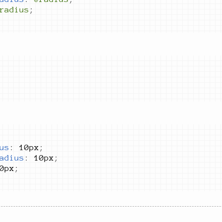
radius
;
us
:
10px
;
adius
:
10px
;
0px
;