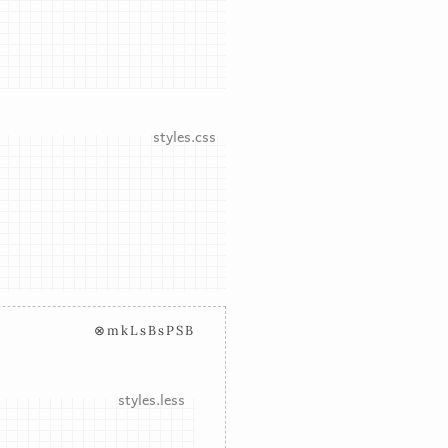
⊗mkLsBsPSB