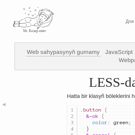
Для 
Web sahypasynyň gurnamy
JavaScript
Webp
LESS-da 
Hatta bir klasyň böleklerini 
◀
.button
{
&
-ok 
{
color
:
green
;