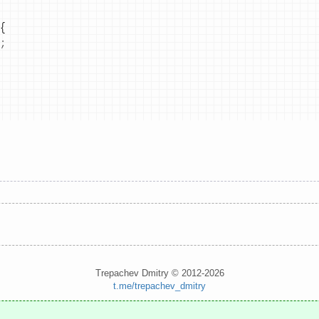
;
Trepachev Dmitry © 2012-2026
t.me/trepachev_dmitry
gizlinlik syýasaty
cookie-faýllary sazla