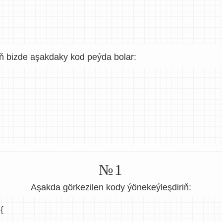
ň bizde aşakdaky kod peýda bolar:
№1
Aşakda görkezilen kody ýönekeýleşdiriň: