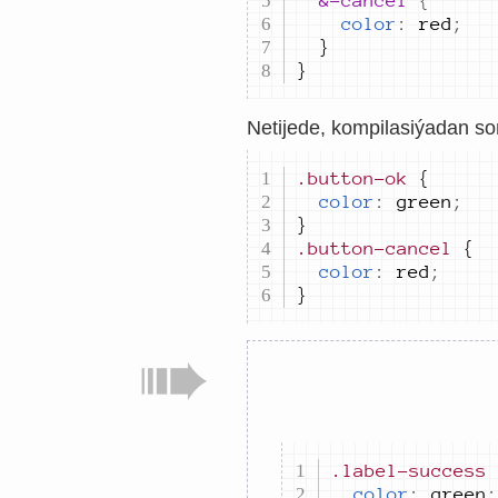
&
-cancel 
{
color
:
red
;
}
Netijede, kompilasiýadan so
.button-ok
color
:
green
;
.button-cancel
color
:
red
;
}
.label-success
color
:
green
;