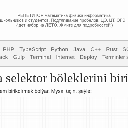
РЕПЕТИТОР математика физика информатика
школьников и студентов. Подтягивание пробелов. ЦЭ, ЦТ, ОГЭ,
Идет набор на
ЛЕТО
. Жмите для подробностей:)
PHP
TypeScript
Python
Java
C++
Rust
S
ack
Gulp
Terminal
Internet
Deploy
Terminler 
selektor böleklerini bi
hem birikdirmek bolýar. Mysal üçin, şeýle: