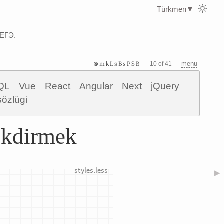
Türkmen
▼
 ЕГЭ.
⊗mkLsBsPSB
menu
10 of 41
QL
Vue
React
Angular
Next
jQuery
sözlügi
rikdirmek
▶