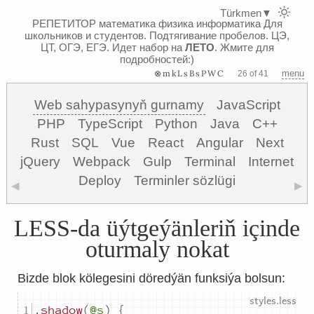
Türkmen
▼
РЕПЕТИТОР математика физика информатика
Для
школьников и студентов. Подтягивание пробелов. ЦЭ,
ЦТ, ОГЭ, ЕГЭ.
Идет набор на
ЛЕТО
. Жмите для
подробностей:)
⊗mkLsBsPWC
menu
26 of 41
Web sahypasynyň gurnamy
JavaScript
PHP
TypeScript
Python
Java
C++
Rust
SQL
Vue
React
Angular
Next
jQuery
Webpack
Gulp
Terminal
Internet
Deploy
Terminler sözlügi
◀
▶
LESS-da üýtgeýänleriň içinde
oturmaly nokat
Bizde blok kölegesini döredýän funksiýa bolsun:
.shadow
(
@s
)
{