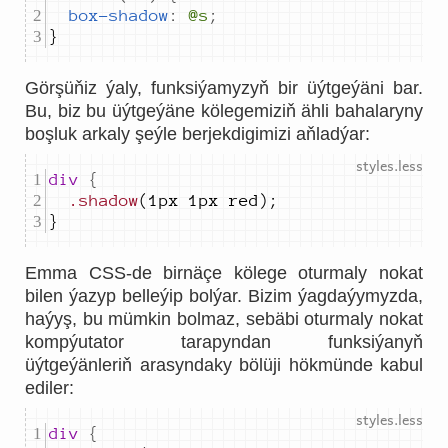
box-shadow
:
@s
;
}
Görşüňiz ýaly, funksiýamyzyň bir üýtgeýäni bar.
Bu, biz bu üýtgeýäne kölegemiziň ähli bahalaryny
boşluk arkaly şeýle berjekdigimizi aňladýar:
div 
{
.shadow
}
Emma CSS-de birnäçe kölege oturmaly nokat
bilen ýazyp belleýip bolýar. Bizim ýagdaýymyzda,
haýyş, bu mümkin bolmaz, sebäbi oturmaly nokat
kompýutator tarapyndan funksiýanyň
üýtgeýänleriň arasyndaky bölüji hökmünde kabul
ediler:
div 
{