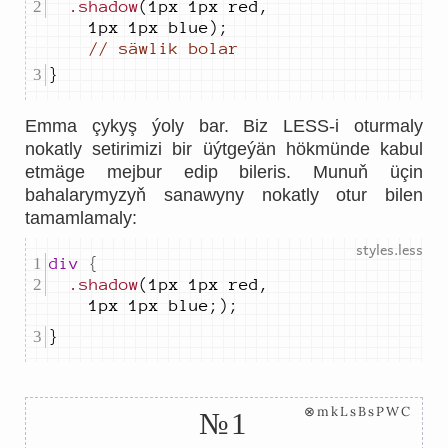
.shadow
(1px 1px red, 
1px 1px blue); 
// säwlik bolar
}
Emma çykyş ýoly bar. Biz LESS-i oturmaly
nokatly setirimizi bir üýtgeýän hökmünde kabul
etmäge mejbur edip bileris. Munuň üçin
bahalarymyzyň sanawyny nokatly otur bilen
tamamlamaly:
div 
{
.shadow
(1px 1px red, 
1px 1px blue;);
}
⊗mkLsBsPWC
№1