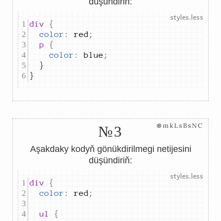
düşündiriň:
div 
{
color
:
red
;
	p 
{
color
:
blue
;
}
⊗mkLsBsNC
№3
Aşakdaky kodyň gönükdirilmegi netijesini
düşündiriň:
div 
{
color
:
red
;
	ul 
{