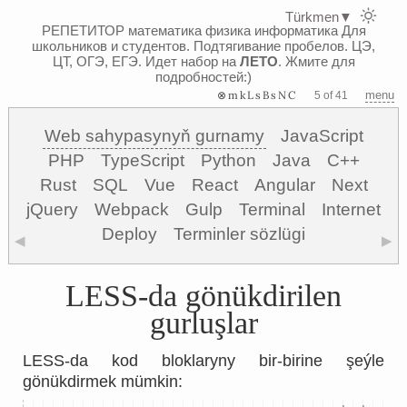
Türkmen
▼
РЕПЕТИТОР математика физика информатика
Для
школьников и студентов. Подтягивание пробелов. ЦЭ,
ЦТ, ОГЭ, ЕГЭ.
Идет набор на
ЛЕТО
. Жмите для
подробностей:)
⊗mkLsBsNC
menu
5 of 41
Web sahypasynyň gurnamy
JavaScript
PHP
TypeScript
Python
Java
C++
Rust
SQL
Vue
React
Angular
Next
jQuery
Webpack
Gulp
Terminal
Internet
Deploy
Terminler sözlügi
◀
▶
LESS-da gönükdirilen
gurluşlar
LESS-da kod bloklaryny bir-birine şeýle
gönükdirmek mümkin: