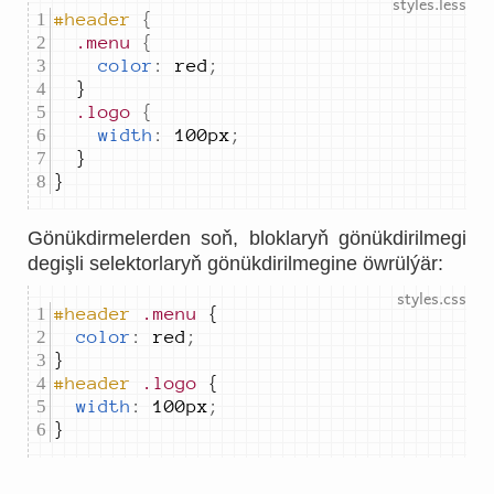
#header
{
.menu
{
color
:
red
;
.logo
{
width
:
100px
;
}
Gönükdirmelerden soň, bloklaryň gönükdirilmegi
degişli selektorlaryň gönükdirilmegine öwrülýär:
#header
.menu
color
:
red
;
#header
.logo
width
:
100px
;
}