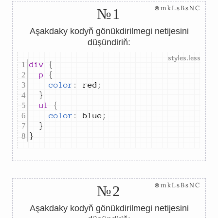
⊗mkLsBsNC
№1
Aşakdaky kodyň gönükdirilmegi netijesini
düşündiriň:
div 
{
	p 
{
color
:
red
;
	ul 
{
color
:
blue
;
}
⊗mkLsBsNC
№2
Aşakdaky kodyň gönükdirilmegi netijesini