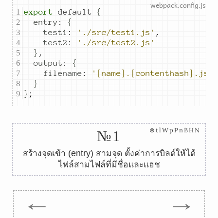
export
default
{
entry
:
{
test1
:
'./src/test1.js'
,
test2
:
'./src/test2.js'
}
,
output
:
{
filename
:
'[name].[contenthash].js'
}
}
;
⊗tlWpPnBHN
№1
สร้างจุดเข้า (entry) สามจุด ตั้งค่าการบิลด์ให้ได้
ไฟล์สามไฟล์ที่มีชื่อและแฮช
←
→