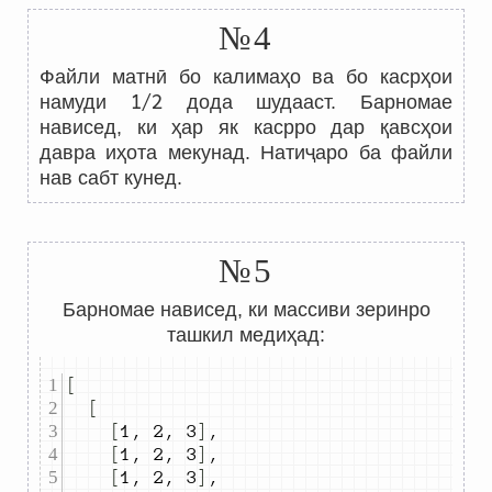
№4
Файли матнӣ бо калимаҳо ва бо касрҳои
1/2
намуди
дода шудааст. Барномае
нависед, ки ҳар як касрро дар қавсҳои
давра иҳота мекунад. Натиҷаро ба файли
нав сабт кунед.
№5
Барномае нависед, ки массиви зеринро
ташкил медиҳад:
[
[
[
1
,
2
,
3
]
,
[
1
,
2
,
3
]
,
[
1
,
2
,
3
]
,