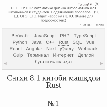
Тоҷикӣ
▼
РЕПЕТИТОР математика физика информатика
Для
школьников и студентов. Подтягивание пробелов. ЦЭ,
ЦТ, ОГЭ, ЕГЭ.
Идет набор на
ЛЕТО
. Жмите для
подробностей:)
menu
71 of 100
Вебсабз
JavaScript
PHP
TypeScript
Python
Java
C++
Rust
SQL
Vue
React
Angular
Next
jQuery
Webpack
Gulp
Терминал
Интернет
Деплой
Луғати истилоҳот
◀
▶
Сатҳи 8.1 китоби машқҳои
Rust
№1