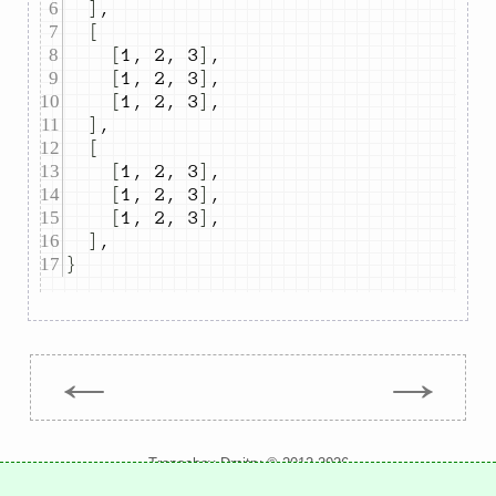
]
,
[
[
1
,
2
,
3
]
,
[
1
,
2
,
3
]
,
[
1
,
2
,
3
]
,
]
,
[
[
1
,
2
,
3
]
,
[
1
,
2
,
3
]
,
[
1
,
2
,
3
]
,
]
,
}
←
→
Trepachev Dmitry © 2012-2026
t.me/trepachev_dmitry