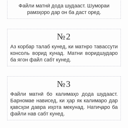
Файли матнӣ дода шудааст. Шумораи
рамзҳоро дар он ба даст оред.
№2
Аз корбар талаб кунед, ки матнро тавассути
консоль ворид кунад. Матни воридшударо
ба ягон файл сабт кунед.
№3
Файли матнӣ бо калимаҳо дода шудааст.
Барномае нависед, ки ҳар як калимаро дар
қавсҳои давра иҳота мекунад. Натиҷаро ба
файли нав сабт кунед.