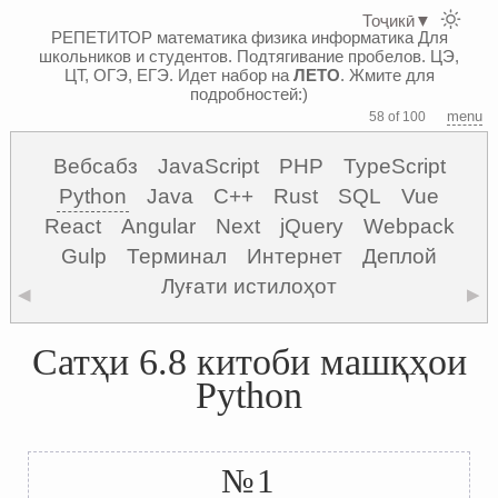
Тоҷикӣ
▼
РЕПЕТИТОР математика физика информатика
Для
школьников и студентов. Подтягивание пробелов. ЦЭ,
ЦТ, ОГЭ, ЕГЭ.
Идет набор на
ЛЕТО
. Жмите для
подробностей:)
menu
58 of 100
Вебсабз
JavaScript
PHP
TypeScript
Python
Java
C++
Rust
SQL
Vue
React
Angular
Next
jQuery
Webpack
Gulp
Терминал
Интернет
Деплой
Луғати истилоҳот
◀
▶
Сатҳи 6.8 китоби машқҳои
Python
№1