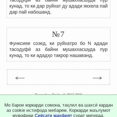
тасодуфӣ аз байни мушаххасшуда пур
кунад, то ки дар руйхат ду адади якхела пай
дар пай набошанд.
№7
N
Функсияе созед, ки руйхатро бо
адади
тасодуфӣ аз байни мушаххасшуда пур
кунад, то ки ададҳо такрор нашаванд.
←
→
Trepachev Dmitry © 2012-2026
t.me/trepachev_dmitry
Мо барои коркарди сомона, таҳлил ва шахсӣ кардан
сиёсати махфият
танзими кукиҳо
аз cookie истифода мебарем. Коркарди маълумот
мувофиқи
Сиёсати махфият
сурат мегирад.