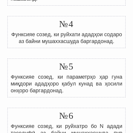
№4
Функсияе созед, ки руйхати ададҳои содаро
аз байни мушаххасшуда баргардонад.
№5
Функсияе созед, ки параметрҳо ҳар гуна
миқдори ададҳоро қабул кунад ва ҳосили
онҳоро баргардонад.
№6
N
Функсияе созед, ки руйхатро бо
адади