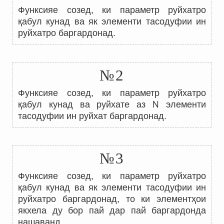
Функсияе созед, ки параметр руйхатро
қабул кунад ва як элементи тасодуфии ин
руйхатро баргардонад.
№2
Функсияе созед, ки параметр руйхатро
N
қабул кунад ва руйхате аз
элементи
тасодуфии ин руйхат баргардонад.
№3
Функсияе созед, ки параметр руйхатро
қабул кунад ва як элементи тасодуфии ин
руйхатро баргардонад, то ки элементҳои
якхела ду бор пай дар пай баргардонда
нашаванд.