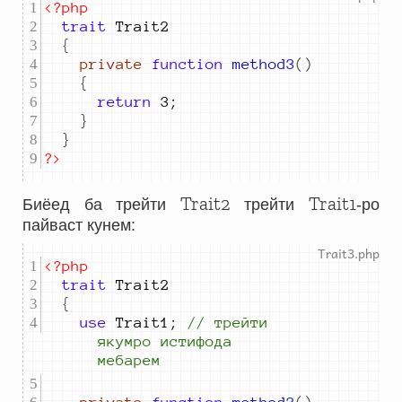
<?php
trait
 Trait
2
{
private
function
method3
()
{
return
3
;
}
}
?>
Trait2
Trait1
Биёед ба трейти
трейти
-ро
пайваст кунем:
<?php
trait
 Trait
2
{
use
 Trait
1
;
//
 трейти 
якумро истифода 
мебарем