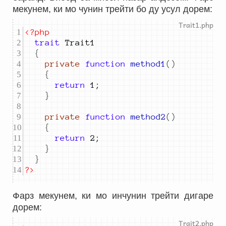
мекунем, ки мо чунин трейти бо ду усул дорем:
<?php
trait
 Trait
1
{
private
function
method1
()
{
return
1
;
}
private
function
method2
()
{
return
2
;
}
}
?>
Фарз мекунем, ки мо инчунин трейти дигаре
дорем: