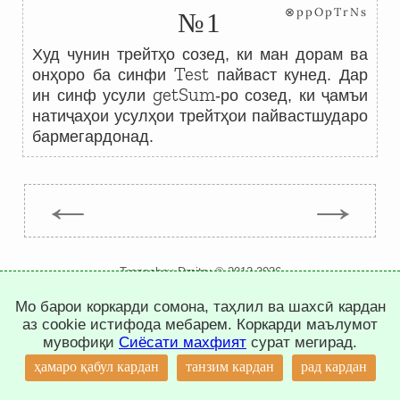
⊗ppOpTrNs
№1
Худ чунин трейтҳо созед, ки ман дорам ва
Test
онҳоро ба синфи
пайваст кунед. Дар
getSum
ин синф усули
-ро созед, ки ҷамъи
натиҷаҳои усулҳои трейтҳои пайвастшударо
бармегардонад.
←
→
Trepachev Dmitry © 2012-2026
t.me/trepachev_dmitry
Мо барои коркарди сомона, таҳлил ва шахсӣ кардан
сиёсати махфият
танзими кукиҳо
аз cookie истифода мебарем. Коркарди маълумот
мувофиқи
Сиёсати махфият
сурат мегирад.
↑
ҳамаро қабул кардан
танзим кардан
рад кардан