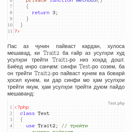
private
function
method3
()
{
return
3
;
}
}
?>
Пас аз чунин пайваст кардан, хулоса
Trait2
мешавад, ки
ба ғайр аз усулҳои худ
Trait1
усулҳои трейти
-ро низ хоҳад дошт.
Test
Биёед инро санҷем: синфи
-ро созем, ба
Trait2
он трейти
-ро пайваст кунем ва боварӣ
ҳосил кунем, ки дар синфи мо ҳам усулҳои
трейти якум, ҳам усулҳои трейти дуюм пайдо
мешаванд:
<?php
class
{
use
 Trait
2
;
//
 трейти 
дуюмро пайваст 