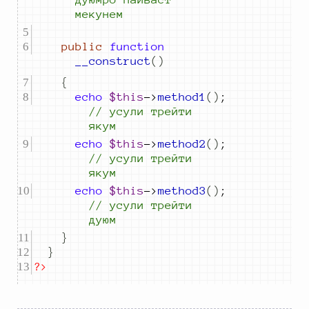
мекунем
public
function
__construct
()
{
echo
$this
->
method1
()
;
//
 усули трейти 
якум
echo
$this
->
method2
()
;
//
 усули трейти 
якум
echo
$this
->
method3
()
;
//
 усули трейти 
дуюм
}
}
?>