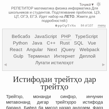
Тоҷикӣ
▼
РЕПЕТИТОР математика физика информатика
Для
школьников и студентов. Подтягивание пробелов. ЦЭ,
ЦТ, ОГЭ, ЕГЭ.
Идет набор на
ЛЕТО
. Жмите для
подробностей:)
⊗ppOpTrNs
menu
84 of 107
Вебсабз
JavaScript
PHP
TypeScript
Python
Java
C++
Rust
SQL
Vue
React
Angular
Next
jQuery
Webpack
Gulp
Терминал
Интернет
Деплой
Луғати истилоҳот
◀
▶
Истифодаи трейтҳо дар
трейтҳо
Трейтҳо, монанди синфҳо, инчунин
метавонанд дигар трейтҳоро истифода
баранд. Биёед ба мисол назар андозем. Фарз