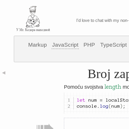
I'd love to chat with my non-
Markup
JavaScript
PHP
TypeScript
Broj za
◀
length
Pomoću svojstva
mož
let
num
=
localSto
console
.
log
(
num
)
;