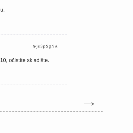
tu.
⊗jsSpSgNA
10
, očistite skladište.
→