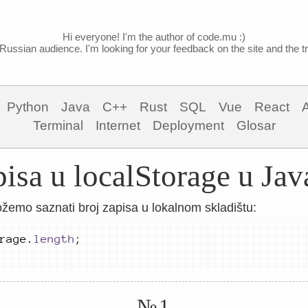
Hi everyone! I'm the author of code.mu :)
Russian audience. I'm looking for your feedback on the site and the tra
Python
Java
C++
Rust
SQL
Vue
React
Terminal
Internet
Deployment
Glosar
pisa u localStorage u Jav
emo saznati broj zapisa u lokalnom skladištu:
rage
.
length
;
№1