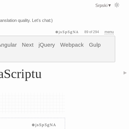
Srpski
▼
nslation quality. Let's chat:)
⊗jsSpSgNA
menu
89 of 294
Angular
Next
jQuery
Webpack
Gulp
aScriptu
▶
⊗jsSpSgNA