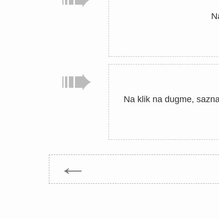
Na
Na klik na dugme, saznaj
←