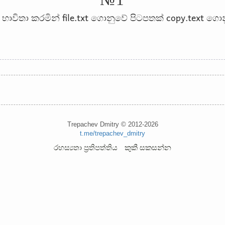
file.txt
copy.text
 භාවිතා කරමින්
ගොනුවේ පිටපතක්
ගොන
Trepachev Dmitry © 2012-2026
t.me/trepachev_dmitry
රහස්‍යතා ප්‍රතිපත්තිය
කුකී සකසන්න