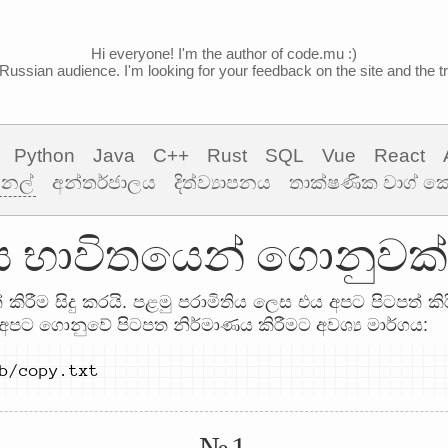
Hi everyone! I'm the author of code.mu :)
Russian audience. I'm looking for your feedback on the site and the tra
Python
Java
C++
Rust
SQL
Vue
React
ිනල්
අන්තර්ජාලය
දිත්ව්‍යාපනය
තාක්ෂණික වාග් 
 භාවිතයෙන් ගොනුවක් 
කිරීම සිදු කරයි. පළමු පරාමිතිය ලෙස එය අපට පිටපත් ක
 අපට ගොනුවේ පිටපත නිර්මාණය කිරීමට අවශ්‍ය මාර්ගය:
b/copy.txt
№1