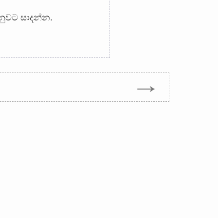
ුවට සාදන්න.
→