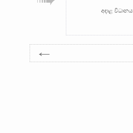
අදාළ විධානය
←