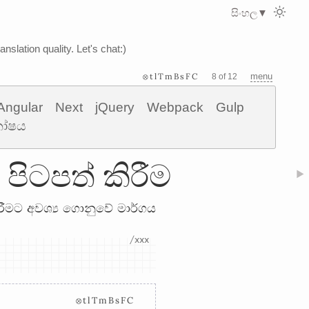
සිංහල
▼
nslation quality. Let's chat:)
⊗tlTmBsFC
menu
8 of 12
Angular
Next
jQuery
Webpack
Gulp
කෝෂය
පිටපත් කිරීම
▶
ිරීමට අවශ්‍ය ගොනුවේ මාර්ගය
⊗tlTmBsFC