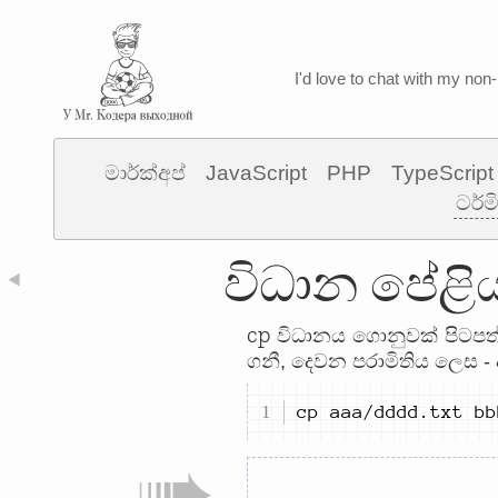
I'd love to chat with my non-
මාර්ක්අප්
JavaScript
PHP
TypeScript
ටර්ම
විධාන පේළිය
◀
cp
විධානය ගොනුවක් පිටපත් 
ගනී, දෙවන පරාමිතිය ලෙස -
cp aaa/dddd.txt bb