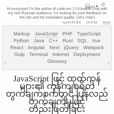
မြန်မာ
▼
Hi everyone! I'm the author of code.mu :)
I'd love to chat with
my non-Russian audience. I'm looking for your feedback on
the site and the translation quality. Let's chat:)
⊗jsPrPCRE
menu
29 of 62
Markup
JavaScript
PHP
TypeScript
Python
Java
C++
Rust
SQL
Vue
React
Angular
Next
jQuery
Webpack
Gulp
Terminal
Internet
Deployment
Glossary
◀
▶
JavaScript ဖြင့် ထုတ်ကုန်
များ၏ ကုန်ကျစရိတ်
တွက်ချက်စက်တွင် ပြန်လည်
တွက်ချက်မှုဖြင့်
တည်းဖြတ်ခြင်း