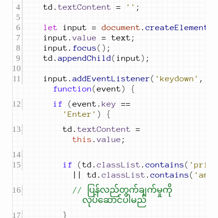
td
.
textContent
=
''
;
let
input
=
document
.
createElement
(
input
.
value
=
text
;
input
.
focus
()
;
td
.
appendChild
(
input
)
;
input
.
addEventListener
(
'keydown'
,
function
(
event
)
{
if
(
event
.
key
==
'Enter'
)
{
td
.
textContent
=
this
.
value
;
if
(
td
.
classList
.
contains
(
'pric
||
td
.
classList
.
contains
(
'amo
// ပြန်လည်တွက်ချက်မှုကို 
လုပ်ဆောင်ပါမည်
}