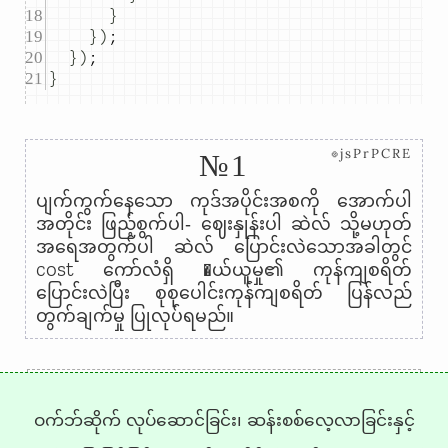
}
})
;
})
;
}
⊗jsPrPCRE
№1
ပျက်ကွက်နေသော ကုဒ်အပိုင်းအစကို အောက်ပါ
အတိုင်း ဖြည့်စွက်ပါ- ဈေးနှုန်းပါ ဆဲလ် သို့မဟုတ်
အရေအတွက်ပါ ဆဲလ် ပြောင်းလဲသောအခါတွင်
cost
ကော်လံရှိ �ယ်ယူမှု၏ ကုန်ကျစရိတ်
ပြောင်းလဲပြီး စုစုပေါင်းကုန်ကျစရိတ် ပြန်လည်
တွက်ချက်မှု ပြုလုပ်ရမည်။
←
→
ဝက်ဘ်ဆိုက် လုပ်ဆောင်ခြင်း၊ ဆန်းစစ်လေ့လာခြင်းနှင့်