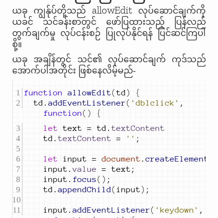
allowEdit
ယခု ကျွန်ုပ်တို့သည်
လုပ်ဆောင်ချက်ကို
ယခင် သင်ခန်းစာတွင် ဖော်ပြထားသည့် ပြန်လည်
တွက်ချက်မှု လုပ်ငန်းစဉ် ပြုလုပ်နိုင်ရန် ပြင်ဆင်ကြပါ
စို့။
ယခု အချိန်တွင် သင်၏ လုပ်ဆောင်ချက် ကုဒ်သည်
အောက်ပါအတိုင်း ဖြစ်နေလိမ့်မည်-
function
allowEdit
(
td
)
{
td
.
addEventListener
(
'dblclick'
,
function
()
{
let
text
=
td
.
textContent
td
.
textContent
=
''
;
let
input
=
document
.
createElement
(
input
.
value
=
text
;
input
.
focus
()
;
td
.
appendChild
(
input
)
;
input
.
addEventListener
(
'keydown'
,