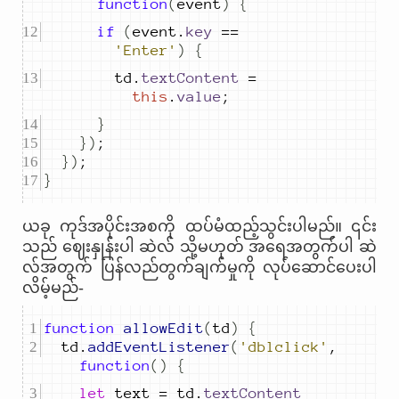
function
(
event
)
{
if
(
event
.
key
==
'Enter'
)
{
td
.
textContent
=
this
.
value
;
}
})
;
})
;
}
ယခု ကုဒ်အပိုင်းအစကို ထပ်မံထည့်သွင်းပါမည်။ ၎င်း
သည် ဈေးနှုန်းပါ ဆဲလ် သို့မဟုတ် အရေအတွက်ပါ ဆဲ
လ်အတွက် ပြန်လည်တွက်ချက်မှုကို လုပ်ဆောင်ပေးပါ
လိမ့်မည်-
function
allowEdit
(
td
)
{
td
.
addEventListener
(
'dblclick'
,
function
()
{
let
text
=
td
.
textContent