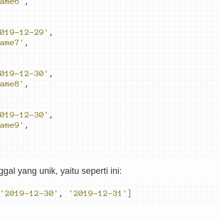
ame6'
,
019-12-29'
,
ame7'
,
019-12-30'
,
ame8'
,
019-12-30'
,
ame9'
,
ggal yang unik, yaitu seperti ini:
'2019-12-30'
,
'2019-12-31'
]