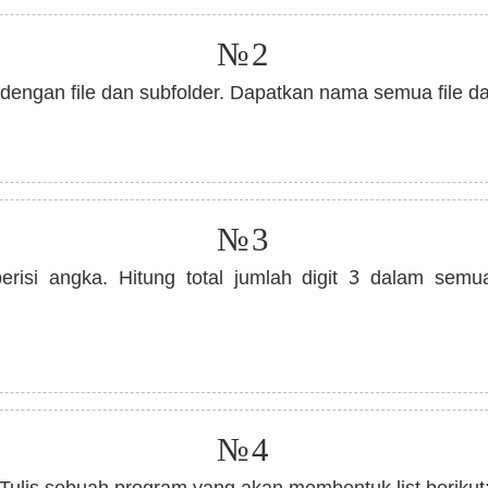
№2
dengan file dan subfolder. Dapatkan nama semua file dar
№3
3
erisi angka. Hitung total jumlah digit
dalam semua 
№4