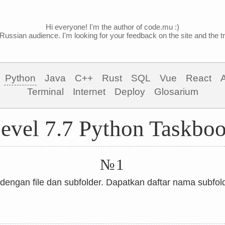
Hi everyone! I'm the author of code.mu :)
Russian audience. I'm looking for your feedback on the site and the tra
Python
Java
C++
Rust
SQL
Vue
React
Terminal
Internet
Deploy
Glosarium
evel 7.7 Python Taskbo
№1
dengan file dan subfolder. Dapatkan daftar nama subfolder