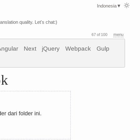
Indonesia
▼
nslation quality. Let's chat:)
menu
67 of 100
Angular
Next
jQuery
Webpack
Gulp
ok
 dari folder ini.