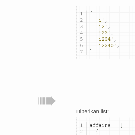
[
'1'
,
'12'
,
'123'
,
'1234'
,
'12345'
,
]
Diberikan list:
affairs 
=
[
{