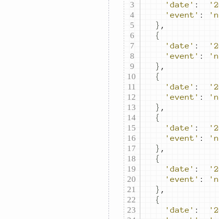
'date'
:
'2
'event'
:
'n
}
,
{
'date'
:
'2
'event'
:
'n
}
,
{
'date'
:
'2
'event'
:
'n
}
,
{
'date'
:
'2
'event'
:
'n
}
,
{
'date'
:
'2
'event'
:
'n
}
,
{
'date'
:
'2