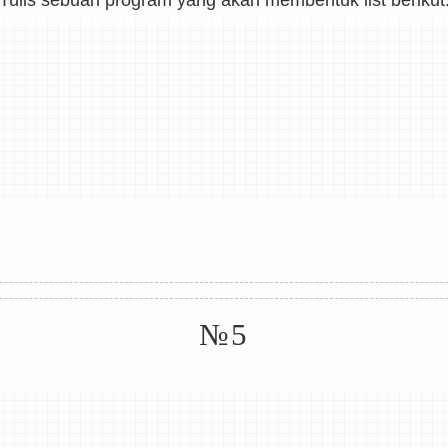
Tulis sebuah program yang akan membentuk list berikut
№5