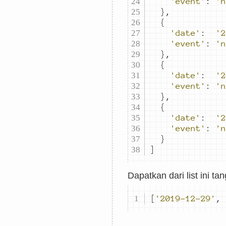
'event'
:
'n
}
,
{
'date'
:
'2
'event'
:
'n
}
,
{
'date'
:
'2
'event'
:
'n
}
,
{
'date'
:
'2
'event'
:
'n
}
]
Dapatkan dari list ini tan
[
'2019-12-29'
,