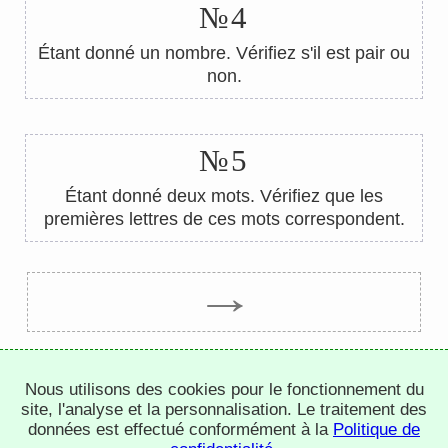
№4
Étant donné un nombre. Vérifiez s'il est pair ou
non.
№5
Étant donné deux mots. Vérifiez que les
premières lettres de ces mots correspondent.
→
Trepachev Dmitry © 2012-2026
Nous utilisons des cookies pour le fonctionnement du
t.me/trepachev_dmitry
site, l'analyse et la personnalisation. Le traitement des
politique de confidentialité
configurer les cookies
données est effectué conformément à la
Politique de