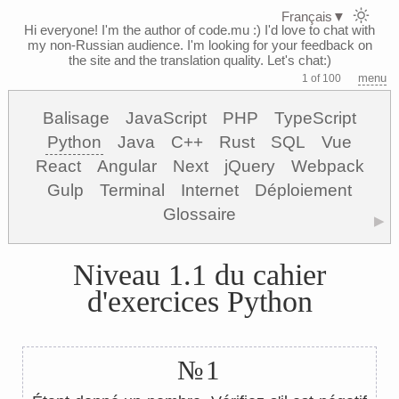
Français
▼
Hi everyone! I'm the author of code.mu :)
I'd love to chat with
my non-Russian audience. I'm looking for your feedback on
the site and the translation quality. Let's chat:)
menu
1 of 100
Balisage
JavaScript
PHP
TypeScript
Python
Java
C++
Rust
SQL
Vue
React
Angular
Next
jQuery
Webpack
Gulp
Terminal
Internet
Déploiement
Glossaire
▶
Niveau 1.1 du cahier
d'exercices Python
№1