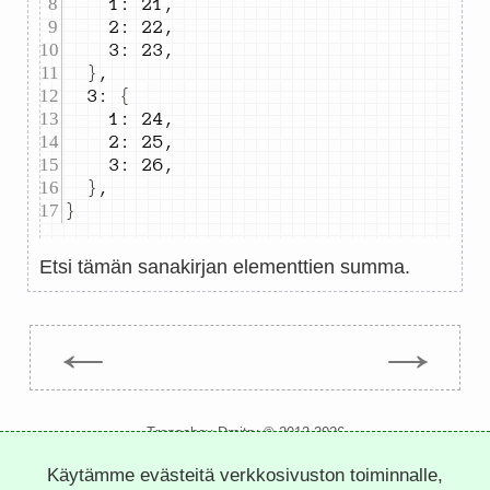
1
:
21
,
2
:
22
,
3
:
23
,
}
,
3
:
{
1
:
24
,
2
:
25
,
3
:
26
,
}
,
}
Etsi tämän sanakirjan elementtien summa.
←
→
Trepachev Dmitry © 2012-2026
t.me/trepachev_dmitry
Käytämme evästeitä verkkosivuston toiminnalle,
tietosuojakäytäntö
asetevät evästeet