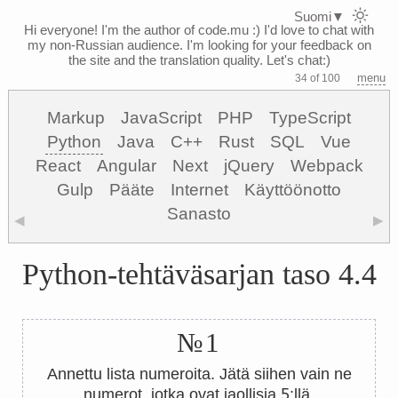
Suomi
▼
Hi everyone! I'm the author of code.mu :)
I'd love to chat with
my non-Russian audience. I'm looking for your feedback on
the site and the translation quality. Let's chat:)
menu
34 of 100
Markup
JavaScript
PHP
TypeScript
Python
Java
C++
Rust
SQL
Vue
React
Angular
Next
jQuery
Webpack
Gulp
Pääte
Internet
Käyttöönotto
Sanasto
◀
▶
Python-tehtäväsarjan taso 4.4
№1
Annettu lista numeroita. Jätä siihen vain ne
5
numerot, jotka ovat jaollisia
:llä.