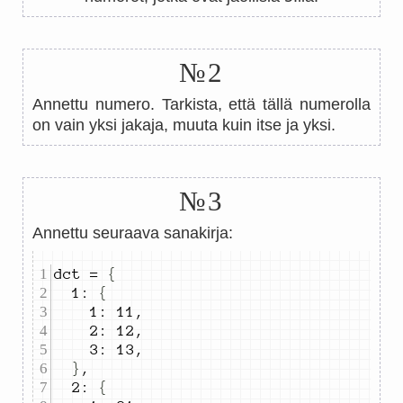
№2
Annettu numero. Tarkista, että tällä numerolla
on vain yksi jakaja, muuta kuin itse ja yksi.
№3
Annettu seuraava sanakirja:
dct 
=
{
1
:
{
1
:
11
,
2
:
12
,
3
:
13
,
}
,
2
:
{