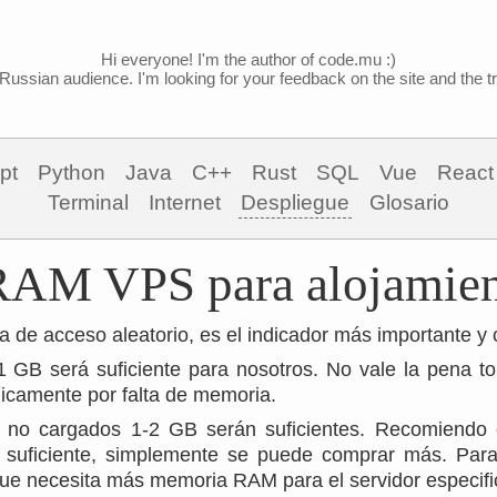
Hi everyone! I'm the author of code.mu :)
Russian audience. I'm looking for your feedback on the site and the tra
pt
Python
Java
C++
Rust
SQL
Vue
React
Terminal
Internet
Despliegue
Glosario
AM VPS para alojamie
de acceso aleatorio, es el indicador más importante y 
 1 GB será suficiente para nosotros. No vale la pena 
dicamente por falta de memoria.
s no cargados 1-2 GB serán suficientes. Recomiendo 
 suficiente, simplemente se puede comprar más. Para e
 que necesita más memoria RAM para el servidor especifi