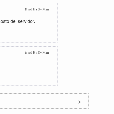
⊗ndHsSvMm
sto del servidor.
⊗ndHsSvMm
→