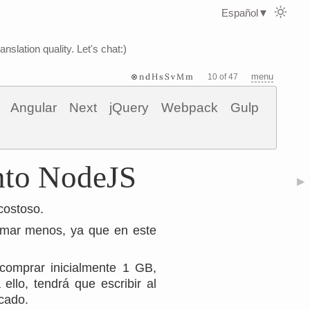
Español
▼
nslation quality. Let's chat:)
⊗ndHsSvMm
menu
10 of 47
Angular
Next
jQuery
Webpack
Gulp
nto NodeJS
▶
costoso.
tomar menos, ya que en este
comprar inicialmente 1 GB,
llo, tendrá que escribir al
cado.