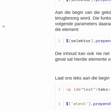
Aan die begin van die geko
terugbesorg word. Die funks
volgende parameters daaraan
◀
die element:
$
(
selektor
)
.
prepen
Die inhoud kan ook nie net
geval sal hierdie elemente v
Laat ons teks aan die begin
<p
id
=
"
test
"
>
teks
<
$
(
'#test'
)
.
prepend