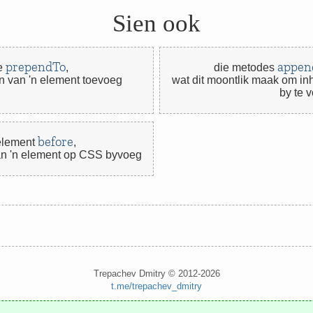
Sien ook
prependTo
appen
de
,
die metodes
in van 'n element toevoeg
wat dit moontlik maak om inh
by te 
before
element
,
van 'n element op CSS byvoeg
Trepachev Dmitry © 2012-2026
t.me/trepachev_dmitry
privaatheidsbeleid
instel koekies