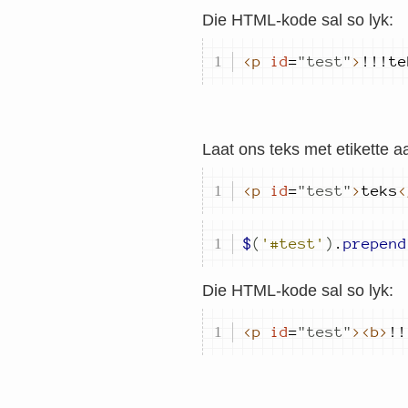
Die HTML-kode sal so lyk:
<p
id
=
"
test
"
>
!!!te
Laat ons teks met etikette 
<p
id
=
"
test
"
>
teks
<
$
(
'#test'
)
.
prepend
Die HTML-kode sal so lyk:
<p
id
=
"
test
"
>
<b>
!!