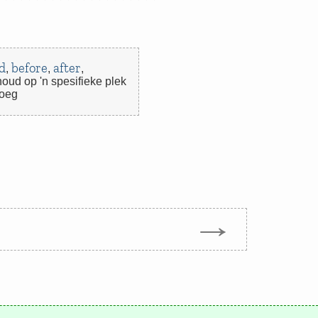
d
before
after
,
,
,
oud op 'n spesifieke plek
voeg
→