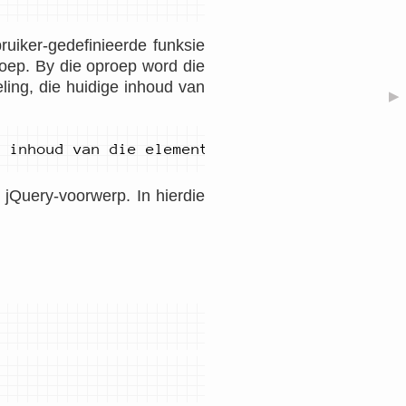
uiker-gedefinieerde funksie
roep. By die oproep word die
ling, die huidige inhoud van
▶
e
inhoud
van
die
element
))
;
jQuery-voorwerp. In hierdie