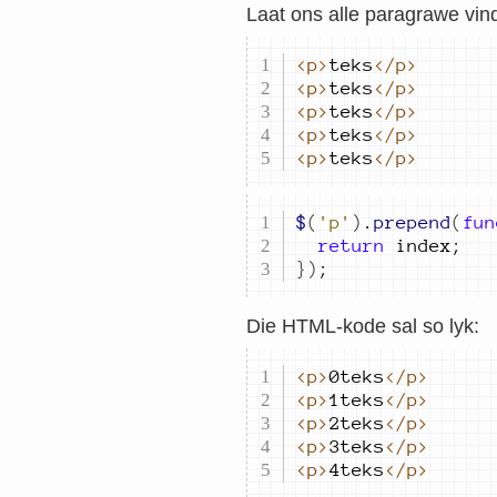
Laat ons alle paragrawe vin
<p>
teks
</p>
<p>
teks
</p>
<p>
teks
</p>
<p>
teks
</p>
<p>
teks
</p>
$
(
'p'
)
.
prepend
(
fun
return
index
;
})
;
Die HTML-kode sal so lyk:
<p>
0teks
</p>
<p>
1teks
</p>
<p>
2teks
</p>
<p>
3teks
</p>
<p>
4teks
</p>