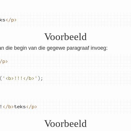
ks
</p>
Voorbeeld
aan die begin van die gegewe paragraaf invoeg:
/p>
(
'
<b>
!!!
</b>
'
)
;
!
</b>
teks
</p>
Voorbeeld