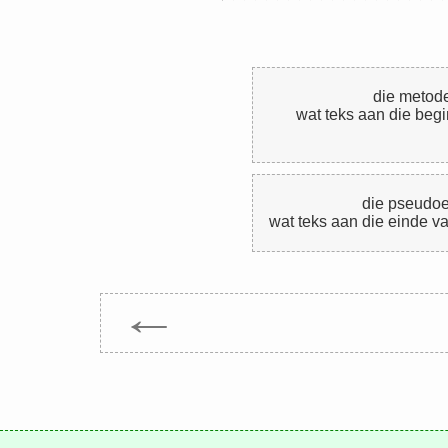
die meto
wat teks aan die beg
die pseudo
wat teks aan die einde 
←