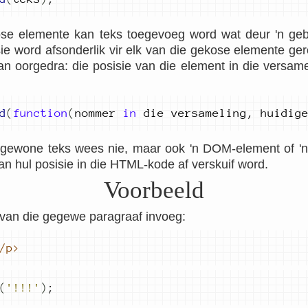
se elemente kan teks toegevoeg word wat deur 'n gebr
ie word afsonderlik vir elk van die gekose elemente ge
 oorgedra: die posisie van die element in die versame
d
(
function
(
nommer
in
die
versameling
,
huidig
 gewone teks wees nie, maar ook 'n DOM-element of 'n 
an hul posisie in die HTML-kode af verskuif word.
Voorbeeld
 van die gegewe paragraaf invoeg:
/p>
(
'!!!'
)
;