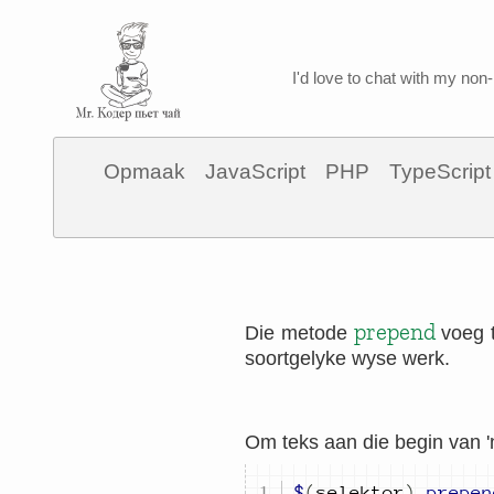
I'd love to chat with my non-
Opmaak
JavaScript
PHP
TypeScript
prepend
Die metode
voeg t
soortgelyke wyse werk.
Om teks aan die begin van '
$
(
selektor
)
.
prepen