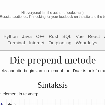
Hi everyone! I'm the author of code.mu :)
Russian audience. I'm looking for your feedback on the site and the tra
Python
Java
C++
Rust
SQL
Vue
React
Terminal
Internet
Ontplooiing
Woordelys
Die prepend metode
eks aan die begin van 'n element toe. Daar is ook 'n 
Sintaksis
n element in te voeg:
d
(
teks
)
;