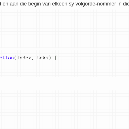
d en aan die begin van elkeen sy volgorde-nommer in di
ction
(
index
,
teks
)
{