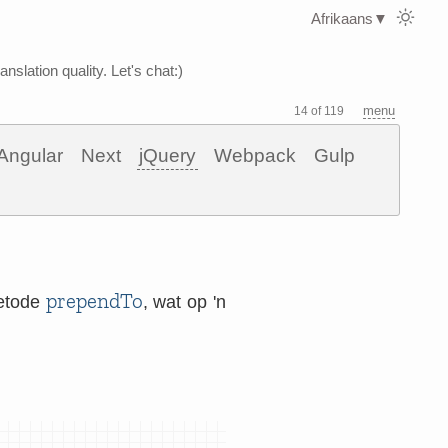
Afrikaans
▼
nslation quality. Let's chat:)
menu
14 of 119
Angular
Next
jQuery
Webpack
Gulp
prependTo
metode
, wat op 'n